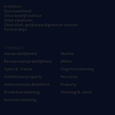
Inzich­ten
Duur­zaam­heid
Onze bedrijfs­cul­tuur
Onze vaca­tu­res
Diver­si­teit, gelijk­waar­dig­heid en inclusie
Part­ner­ships
The­ma’s
Aan­spra­ke­lijk­heid
Mari­ne
Beroeps­aan­spra­ke­lijk­heid
Mili­eu
Cyber
&
fraude
Oogst­ver­ze­ke­ring
Intel­lec­tu­al property
Per­so­nen
Inter­na­ti­o­na­le Mobiliteit
Pro­per­ty
Kre­diet­ver­ze­ke­ring
Voer­tuig
&
vloot
Kunst­ver­ze­ke­ring