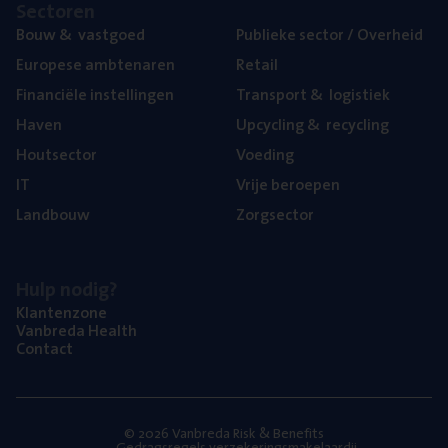
Sec­to­ren
Bouw
&
vastgoed
Publie­ke sec­tor / Overheid
Euro­pe­se ambtenaren
Retail
Finan­ci­ë­le instellingen
Trans­port
&
logistiek
Haven
Upcy­cling
&
recycling
Hout­sec­tor
Voe­ding
IT
Vrije beroe­pen
Land­bouw
Zorg­sec­tor
Hulp nodig?
Klan­ten­zo­ne
Van­b­re­da Health
Con­tact
© 2026 Vanbreda Risk & Benefits
Gedragsregels verzekeringsmakelaardij