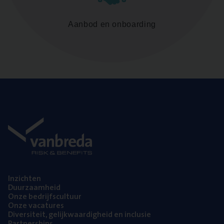
Aanbod en onboarding
Inzich­ten
Duur­zaam­heid
Onze bedrijfs­cul­tuur
Onze vaca­tu­res
Diver­si­teit, gelijk­waar­dig­heid en inclusie
Part­ner­ships