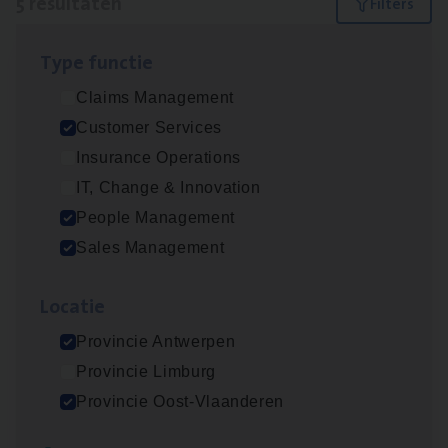
5 resultaten
Filters
Type func­tie
Insu­ran­ce Bro­ker
KMO
Claims Management
Sales Management
Customer Services
Antwerpen
Insurance Operations
IT, Change & Innovation
People Management
Cus­to­mer Care Expert
Sales Management
Hospitalisatieverzekeringen
Customer Services
Loca­tie
Antwerpen
Provincie Antwerpen
Provincie Limburg
Provincie Oost-Vlaanderen
Cor­po­ra­te Insu­ran­ce Bro­ker Property