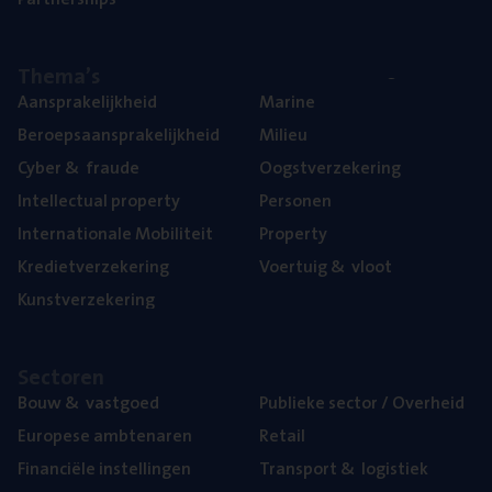
The­ma’s
Aan­spra­ke­lijk­heid
Mari­ne
Beroeps­aan­spra­ke­lijk­heid
Mili­eu
Cyber
&
fraude
Oogst­ver­ze­ke­ring
Intel­lec­tu­al property
Per­so­nen
Inter­na­ti­o­na­le Mobiliteit
Pro­per­ty
Kre­diet­ver­ze­ke­ring
Voer­tuig
&
vloot
Kunst­ver­ze­ke­ring
Sec­to­ren
Bouw
&
vastgoed
Publie­ke sec­tor / Overheid
Euro­pe­se ambtenaren
Retail
Finan­ci­ë­le instellingen
Trans­port
&
logistiek