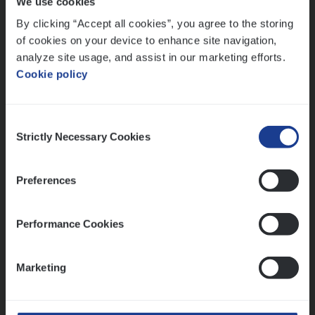
We use cookies
Lees onze verhalen
By clicking “Accept all cookies”, you agree to the storing
Meer dan collega’s: hoe Julie en Aurélie elkaar
of cookies on your device to enhance site navigation,
versterken
analyze site usage, and assist in our marketing efforts.
Cookie policy
Mathias houdt van diepgaande dossiers én droge
humor
Thalia zoekt graag oplossingen, in games én op het
Consent
werk
Strictly Necessary Cookies
Selection
Preferences
Ons sollicitatieproces
Performance Cookies
Marketing