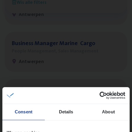
Wis alle filters
Sales Management
Antwerpen
Busi­ness Mana­ger Mari­ne Cargo
People Management, Sales Management
Antwerpen
Insu­ran­ce Bro­ker Trans­port
&
Logistiek
Sales Management
Antwerpen
Consent
Details
About