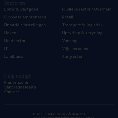
Sec­to­ren
Bouw
&
vastgoed
Publie­ke sec­tor / Overheid
Euro­pe­se ambtenaren
Retail
Finan­ci­ë­le instellingen
Trans­port
&
logistiek
Haven
Upcy­cling
&
recycling
Hout­sec­tor
Voe­ding
IT
Vrije beroe­pen
Land­bouw
Zorg­sec­tor
Hulp nodig?
Klan­ten­zo­ne
Van­b­re­da Health
Con­tact
© 2026 Vanbreda Risk & Benefits
Gedragsregels verzekeringsmakelaardij