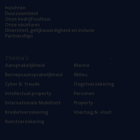
Inzich­ten
Duur­zaam­heid
Onze bedrijfs­cul­tuur
Onze vaca­tu­res
Diver­si­teit, gelijk­waar­dig­heid en inclusie
Part­ner­ships
The­ma’s
Aan­spra­ke­lijk­heid
Mari­ne
Beroeps­aan­spra­ke­lijk­heid
Mili­eu
Cyber
&
fraude
Oogst­ver­ze­ke­ring
Intel­lec­tu­al property
Per­so­nen
Inter­na­ti­o­na­le Mobiliteit
Pro­per­ty
Kre­diet­ver­ze­ke­ring
Voer­tuig
&
vloot
Kunst­ver­ze­ke­ring