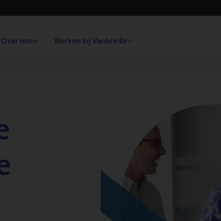
Over ons
Werken bij Vanbreda
e
e