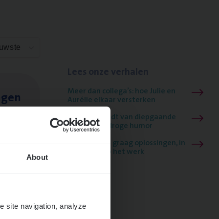
euwste
Lees onze verhalen
Meer dan collega’s: hoe Julie en
ngen
Aurélie elkaar versterken
Mathias houdt van diepgaande
dossiers én droge humor
Thalia zoekt graag oplossingen, in
games én op het werk
About
e site navigation, analyze