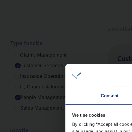
2 resulta
Type func­tie
Claims Management
Cus­
Customer Services
Custo
Insurance Operations
An
IT, Change & Innovation
Consent
People Management
Sales Management
Busi
We use cookies
Peop
By clicking “Accept all cooki
Loca­tie
site usage, and assist in our 