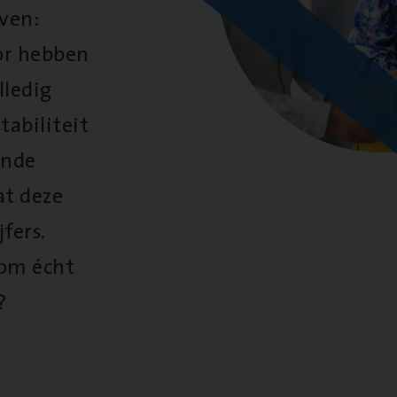
oven:
oor hebben
lledig
tabiliteit
ende
at deze
fers.
 om écht
?