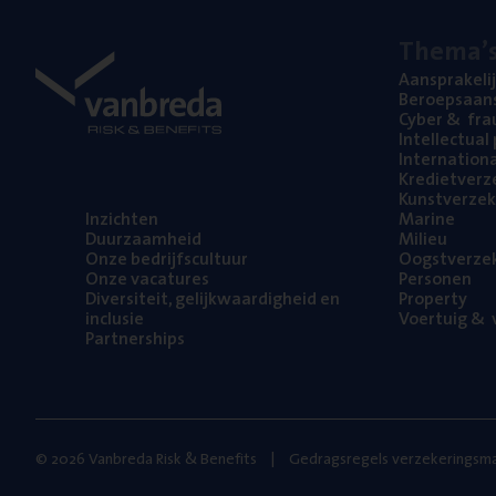
The­ma’
Aan­spra­ke­li
Beroeps­aan­s
Cyber
&
fra
Intel­lec­tu­a
Inter­na­ti­o­
Kre­diet­ver­z
Kunst­ver­ze­k
Inzich­ten
Mari­ne
Duur­zaam­heid
Mili­eu
Onze bedrijfs­cul­tuur
Oogst­ver­ze­
Onze vaca­tu­res
Per­so­nen
Diver­si­teit, gelijk­waar­dig­heid en
Pro­per­ty
inclusie
Voer­tuig
&
v
Part­ner­ships
© 2026 Vanbreda Risk & Benefits
Gedragsregels verzekeringsma