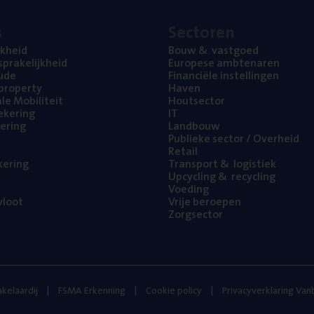
s
Sec­to­ren
jk­heid
Bouw
&
vastgoed
pra­ke­lijk­heid
Euro­pe­se ambtenaren
ude
Finan­ci­ë­le instellingen
l property
Haven
na­le Mobiliteit
Hout­sec­tor
e­ke­ring
IT
e­ring
Land­bouw
Publie­ke sec­tor / Overheid
Retail
ke­ring
Trans­port
&
logistiek
Upcy­cling
&
recycling
Voe­ding
loot
Vrije beroe­pen
Zorg­sec­tor
kelaardij
FSMA Erkenning
Cookie policy
Privacyverklaring Va