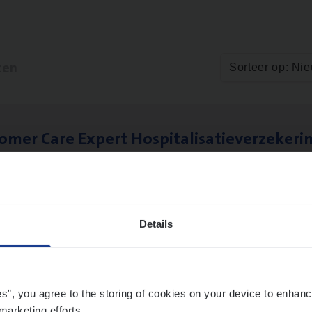
ten
Sorteer op: Ni
to­mer Care Expert Hospitalisatieverzekeri
mer Services
twerpen
Details
­ness Mana­ger Mari­ne Cargo
le Management, Sales Management
es”, you agree to the storing of cookies on your device to enhanc
marketing efforts.