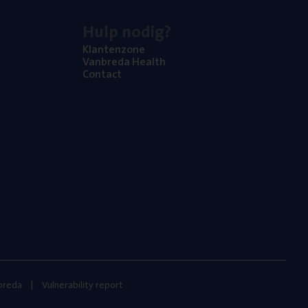
Hulp nodig?
Klan­ten­zo­ne
Van­b­re­da Health
Con­tact
nbreda
Vulnerability report