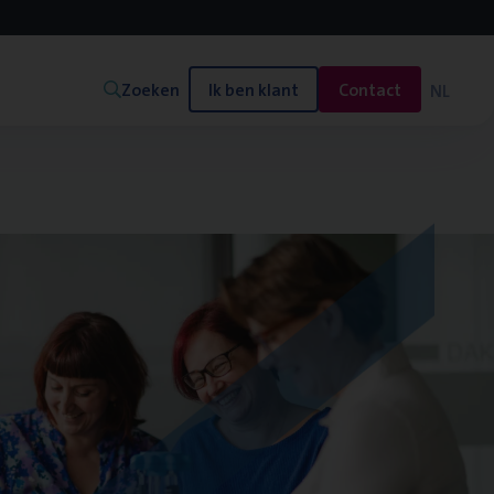
Zoeken
Ik ben klant
Contact
NL