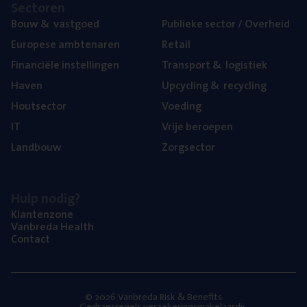
Sec­to­ren
Bouw
&
vastgoed
Publie­ke sec­tor / Overheid
Euro­pe­se ambtenaren
Retail
Finan­ci­ë­le instellingen
Trans­port
&
logistiek
Haven
Upcy­cling
&
recycling
Hout­sec­tor
Voe­ding
IT
Vrije beroe­pen
Land­bouw
Zorg­sec­tor
Hulp nodig?
Klan­ten­zo­ne
Van­b­re­da Health
Con­tact
© 2026 Vanbreda Risk & Benefits
Gedragsregels verzekeringsmakelaardij