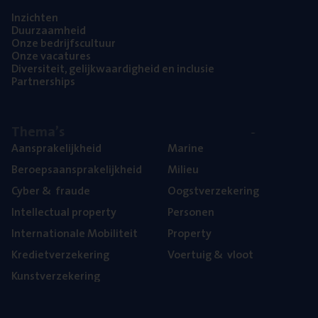
Inzich­ten
Duur­zaam­heid
Onze bedrijfs­cul­tuur
Onze vaca­tu­res
Diver­si­teit, gelijk­waar­dig­heid en inclusie
Part­ner­ships
The­ma’s
Aan­spra­ke­lijk­heid
Mari­ne
Beroeps­aan­spra­ke­lijk­heid
Mili­eu
Cyber
&
fraude
Oogst­ver­ze­ke­ring
Intel­lec­tu­al property
Per­so­nen
Inter­na­ti­o­na­le Mobiliteit
Pro­per­ty
Kre­diet­ver­ze­ke­ring
Voer­tuig
&
vloot
Kunst­ver­ze­ke­ring