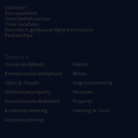
Inzich­ten
Duur­zaam­heid
Onze bedrijfs­cul­tuur
Onze vaca­tu­res
Diver­si­teit, gelijk­waar­dig­heid en inclusie
Part­ner­ships
The­ma’s
Aan­spra­ke­lijk­heid
Mari­ne
Beroeps­aan­spra­ke­lijk­heid
Mili­eu
Cyber
&
fraude
Oogst­ver­ze­ke­ring
Intel­lec­tu­al property
Per­so­nen
Inter­na­ti­o­na­le Mobiliteit
Pro­per­ty
Kre­diet­ver­ze­ke­ring
Voer­tuig
&
vloot
Kunst­ver­ze­ke­ring