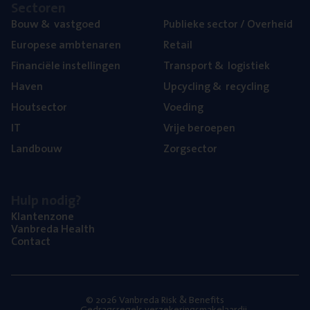
Sec­to­ren
Bouw
&
vastgoed
Publie­ke sec­tor / Overheid
Euro­pe­se ambtenaren
Retail
Finan­ci­ë­le instellingen
Trans­port
&
logistiek
Haven
Upcy­cling
&
recycling
Hout­sec­tor
Voe­ding
IT
Vrije beroe­pen
Land­bouw
Zorg­sec­tor
Hulp nodig?
Klan­ten­zo­ne
Van­b­re­da Health
Con­tact
© 2026 Vanbreda Risk & Benefits
Gedragsregels verzekeringsmakelaardij