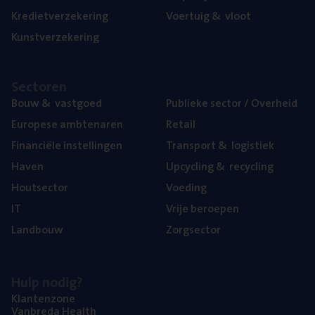
Kre­diet­ver­ze­ke­ring
Voer­tuig
&
vloot
Kunst­ver­ze­ke­ring
Sec­to­ren
Bouw
&
vastgoed
Publie­ke sec­tor / Overheid
Euro­pe­se ambtenaren
Retail
Finan­ci­ë­le instellingen
Trans­port
&
logistiek
Haven
Upcy­cling
&
recycling
Hout­sec­tor
Voe­ding
IT
Vrije beroe­pen
Land­bouw
Zorg­sec­tor
Hulp nodig?
Klan­ten­zo­ne
Van­b­re­da Health