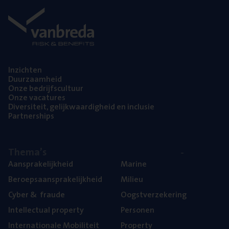
Inzich­ten
Duur­zaam­heid
Onze bedrijfs­cul­tuur
Onze vaca­tu­res
Diver­si­teit, gelijk­waar­dig­heid en inclusie
Part­ner­ships
The­ma’s
Aan­spra­ke­lijk­heid
Mari­ne
Beroeps­aan­spra­ke­lijk­heid
Mili­eu
Cyber
&
fraude
Oogst­ver­ze­ke­ring
Intel­lec­tu­al property
Per­so­nen
Inter­na­ti­o­na­le Mobiliteit
Pro­per­ty