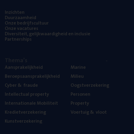
Inzich­ten
Duur­zaam­heid
Onze bedrijfs­cul­tuur
Onze vaca­tu­res
Diver­si­teit, gelijk­waar­dig­heid en inclusie
Part­ner­ships
The­ma’s
Aan­spra­ke­lijk­heid
Mari­ne
Beroeps­aan­spra­ke­lijk­heid
Mili­eu
Cyber
&
fraude
Oogst­ver­ze­ke­ring
Intel­lec­tu­al property
Per­so­nen
Inter­na­ti­o­na­le Mobiliteit
Pro­per­ty
Kre­diet­ver­ze­ke­ring
Voer­tuig
&
vloot
Kunst­ver­ze­ke­ring