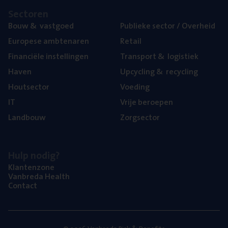
Sec­to­ren
Bouw
&
vastgoed
Publie­ke sec­tor / Overheid
Euro­pe­se ambtenaren
Retail
Finan­ci­ë­le instellingen
Trans­port
&
logistiek
Haven
Upcy­cling
&
recycling
Hout­sec­tor
Voe­ding
IT
Vrije beroe­pen
Land­bouw
Zorg­sec­tor
Hulp nodig?
Klan­ten­zo­ne
Van­b­re­da Health
Con­tact