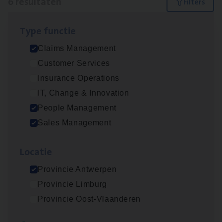
6 resultaten
Filters
Type func­tie
Scha­de Expert Fleet
Claims Management
Claims Management
Customer Services
Antwerpen
Insurance Operations
IT, Change & Innovation
People Management
Insu­ran­ce Bro­ker Trans­port
&
Logistiek
Sales Management
Sales Management
Loca­tie
Antwerpen
Provincie Antwerpen
Provincie Limburg
Insu­ran­ce Bro­ker
KMO
Provincie Oost-Vlaanderen
Sales Management