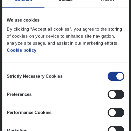
People Management, Sales Management
Antwerpen
We use cookies
By clicking “Accept all cookies”, you agree to the storing
of cookies on your device to enhance site navigation,
Lees onze verhalen
analyze site usage, and assist in our marketing efforts.
Cookie policy
Meer dan collega’s: hoe Julie en Aurélie elkaar
versterken
Mathias houdt van diepgaande dossiers én droge
Consent
humor
Strictly Necessary Cookies
Selection
Thalia zoekt graag oplossingen, in games én op het
werk
Preferences
Performance Cookies
Ons sollicitatieproces
Marketing