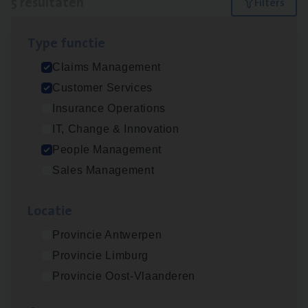
5 resultaten
Filters
Type func­tie
Scha­de­be­heer­der verzekeringen
Claims Management
Claims Management
Customer Services
Sint-Niklaas/Temse
Insurance Operations
IT, Change & Innovation
People Management
Scha­de Expert Fleet
Sales Management
Claims Management
Loca­tie
Antwerpen
Provincie Antwerpen
Provincie Limburg
Cus­to­mer Care Expert
Provincie Oost-Vlaanderen
Hospitalisatieverzekeringen