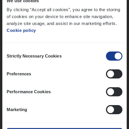
We use cookies
Lees onze verhalen
By clicking “Accept all cookies”, you agree to the storing
Meer dan collega’s: hoe Julie en Aurélie elkaar
of cookies on your device to enhance site navigation,
versterken
analyze site usage, and assist in our marketing efforts.
Cookie policy
Mathias houdt van diepgaande dossiers én droge
humor
Thalia zoekt graag oplossingen, in games én op het
Consent
werk
Strictly Necessary Cookies
Selection
Preferences
Ons sollicitatieproces
Performance Cookies
Marketing