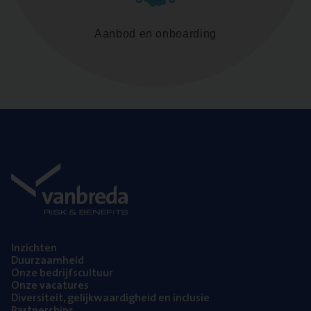
Aanbod en onboarding
Inzich­ten
Duur­zaam­heid
Onze bedrijfs­cul­tuur
Onze vaca­tu­res
Diver­si­teit, gelijk­waar­dig­heid en inclusie
Part­ner­ships