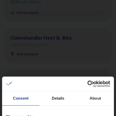
Wis alle filters
Customer Services
Antwerpen
Claims­hand­ler Fleet
&
Bike
Claims Management
Antwerpen
Busi­ness Mana­ger Mari­ne Cargo
People Management, Sales Management
Antwerpen
Consent
Details
About