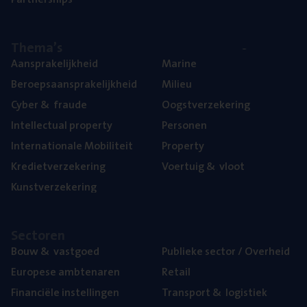
The­ma’s
Aan­spra­ke­lijk­heid
Mari­ne
Beroeps­aan­spra­ke­lijk­heid
Mili­eu
Cyber
&
fraude
Oogst­ver­ze­ke­ring
Intel­lec­tu­al property
Per­so­nen
Inter­na­ti­o­na­le Mobiliteit
Pro­per­ty
Kre­diet­ver­ze­ke­ring
Voer­tuig
&
vloot
Kunst­ver­ze­ke­ring
Sec­to­ren
Bouw
&
vastgoed
Publie­ke sec­tor / Overheid
Euro­pe­se ambtenaren
Retail
Finan­ci­ë­le instellingen
Trans­port
&
logistiek