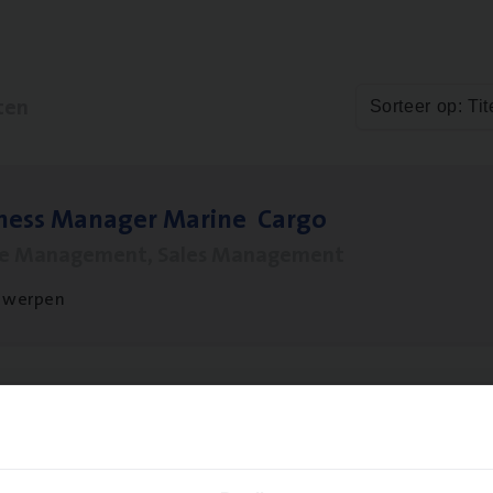
ten
Sorteer op: Tit
­ness Mana­ger Mari­ne Cargo
le Management, Sales Management
twerpen
ms­hand­ler Fleet
&
Bike
ms Management