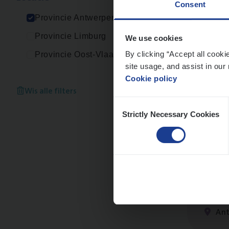
Consent
An
Provincie Antwerpen
Provincie Limburg
We use cookies
By clicking “Accept all cooki
Provincie Oost-Vlaanderen
site usage, and assist in our 
Cus­
Cookie policy
Custo
Wis alle filters
Consent
An
Strictly Necessary Cookies
Selection
Scha
Clai
An