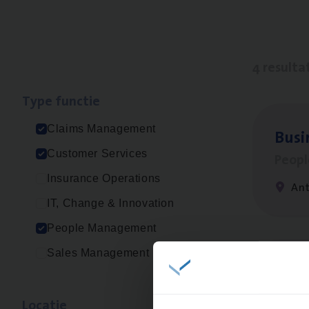
4 resulta
Type func­tie
Claims Management
Busi
Customer Services
Peop
Insurance Operations
An
IT, Change & Innovation
People Management
Sales Management
Clai
Clai
Loca­tie