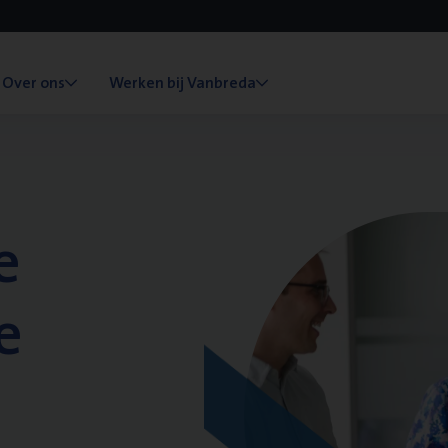
Over ons
Werken bij Vanbreda
e
e