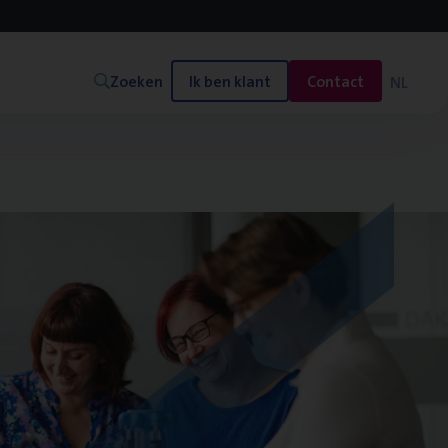
Zoeken
Ik ben klant
Contact
NL