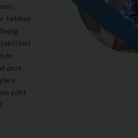
oven:
oor hebben
lledig
tabiliteit
ende
at deze
fers.
 om écht
?