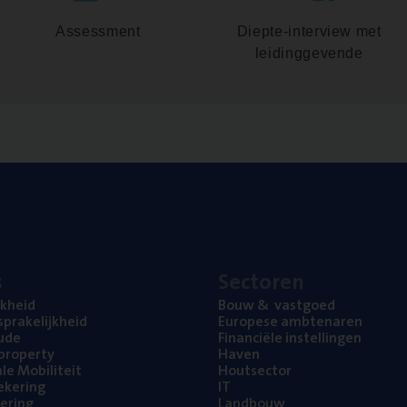
Assessment
Diepte-interview met
leidinggevende
s
Sec­to­ren
jk­heid
Bouw
&
vastgoed
pra­ke­lijk­heid
Euro­pe­se ambtenaren
ude
Finan­ci­ë­le instellingen
l property
Haven
na­le Mobiliteit
Hout­sec­tor
e­ke­ring
IT
e­ring
Land­bouw