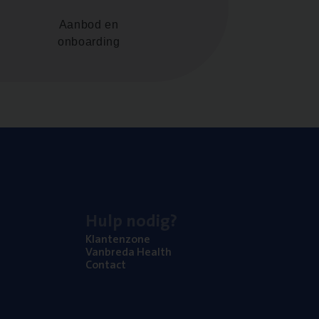
Aanbod en
onboarding
Hulp nodig?
Klan­ten­zo­ne
Van­b­re­da Health
Con­tact