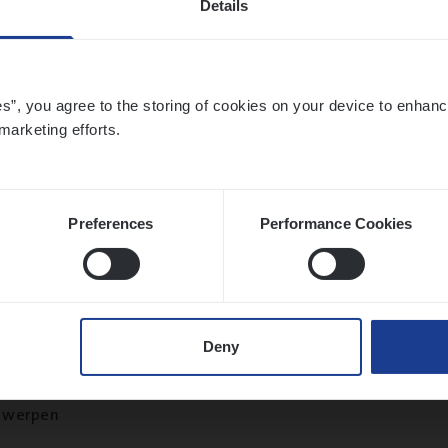
Details
twerpen
es”, you agree to the storing of cookies on your device to enhanc
marketing efforts.
to­mer Care Expert Hospitalisatieverzekeri
mer Services
twerpen
Preferences
Performance Cookies
­de Expert Fleet
Deny
ms Management
twerpen