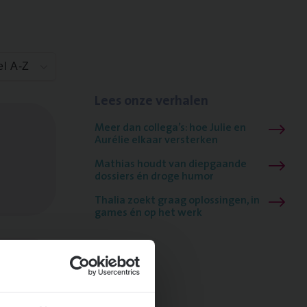
el A-Z
Lees onze verhalen
Meer dan collega’s: hoe Julie en
Aurélie elkaar versterken
Mathias houdt van diepgaande
dossiers én droge humor
Thalia zoekt graag oplossingen, in
games én op het werk