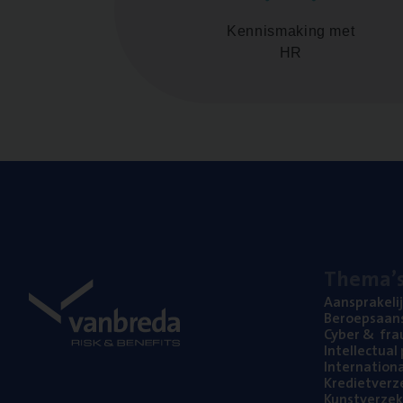
Kennismaking met
HR
The­ma’
Aan­spra­ke­li
Beroeps­aan­s
Cyber
&
fra
Intel­lec­tu­a
Inter­na­ti­o­
Kre­diet­ver­z
Kunst­ver­ze­k