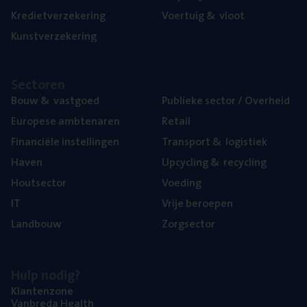
Kre­diet­ver­ze­ke­ring
Voer­tuig
&
vloot
Kunst­ver­ze­ke­ring
Sec­to­ren
Bouw
&
vastgoed
Publie­ke sec­tor / Overheid
Euro­pe­se ambtenaren
Retail
Finan­ci­ë­le instellingen
Trans­port
&
logistiek
Haven
Upcy­cling
&
recycling
Hout­sec­tor
Voe­ding
IT
Vrije beroe­pen
Land­bouw
Zorg­sec­tor
Hulp nodig?
Klan­ten­zo­ne
Van­b­re­da Health