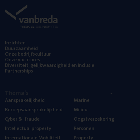
Inzich­ten
Duur­zaam­heid
Onze bedrijfs­cul­tuur
Onze vaca­tu­res
Diver­si­teit, gelijk­waar­dig­heid en inclusie
Part­ner­ships
The­ma’s
Aan­spra­ke­lijk­heid
Mari­ne
Beroeps­aan­spra­ke­lijk­heid
Mili­eu
Cyber
&
fraude
Oogst­ver­ze­ke­ring
Intel­lec­tu­al property
Per­so­nen
Inter­na­ti­o­na­le Mobiliteit
Pro­per­ty