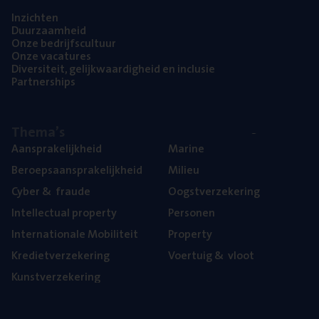
Inzich­ten
Duur­zaam­heid
Onze bedrijfs­cul­tuur
Onze vaca­tu­res
Diver­si­teit, gelijk­waar­dig­heid en inclusie
Part­ner­ships
The­ma’s
Aan­spra­ke­lijk­heid
Mari­ne
Beroeps­aan­spra­ke­lijk­heid
Mili­eu
Cyber
&
fraude
Oogst­ver­ze­ke­ring
Intel­lec­tu­al property
Per­so­nen
Inter­na­ti­o­na­le Mobiliteit
Pro­per­ty
Kre­diet­ver­ze­ke­ring
Voer­tuig
&
vloot
Kunst­ver­ze­ke­ring