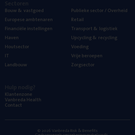
Sec­to­ren
Bouw
&
vastgoed
Publie­ke sec­tor / Overheid
Euro­pe­se ambtenaren
Retail
Finan­ci­ë­le instellingen
Trans­port
&
logistiek
Haven
Upcy­cling
&
recycling
Hout­sec­tor
Voe­ding
IT
Vrije beroe­pen
Land­bouw
Zorg­sec­tor
Hulp nodig?
Klan­ten­zo­ne
Van­b­re­da Health
Con­tact
© 2026 Vanbreda Risk & Benefits
Gedragsregels verzekeringsmakelaardij