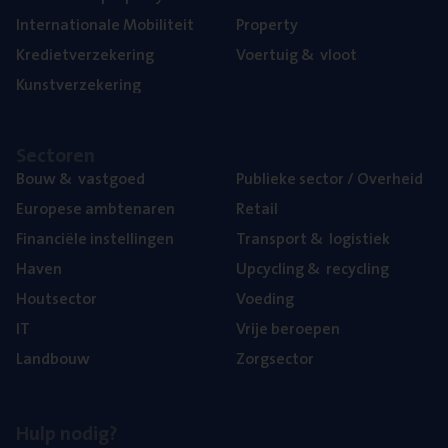
Inter­na­ti­o­na­le Mobiliteit
Pro­per­ty
Kre­diet­ver­ze­ke­ring
Voer­tuig
&
vloot
Kunst­ver­ze­ke­ring
Sec­to­ren
Bouw
&
vastgoed
Publie­ke sec­tor / Overheid
Euro­pe­se ambtenaren
Retail
Finan­ci­ë­le instellingen
Trans­port
&
logistiek
Haven
Upcy­cling
&
recycling
Hout­sec­tor
Voe­ding
IT
Vrije beroe­pen
Land­bouw
Zorg­sec­tor
Hulp nodig?