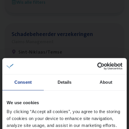
Wis alle filters
Antwerpen
Scha­de­be­heer­der verzekeringen
Claims Management
Sint-Niklaas/Temse
Lees onze verhalen
Consent
Details
About
Meer dan collega’s: hoe Julie en Aurélie elkaar
versterken
We use cookies
Mathias houdt van diepgaande dossiers én droge
humor
By clicking “Accept all cookies”, you agree to the storing
of cookies on your device to enhance site navigation,
Thalia zoekt graag oplossingen, in games én op het
analyze site usage, and assist in our marketing efforts.
werk