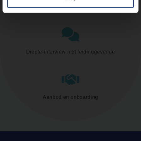
Assessment
Diepte-interview met leidinggevende
Aanbod en onboarding