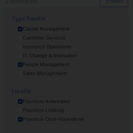
4 resultaten
Filters
Type func­tie
Busi­ness Mana­ger Mari­ne Cargo
Claims Management
People Management, Sales Management
Customer Services
Antwerpen
Insurance Operations
IT, Change & Innovation
People Management
Claims­hand­ler Fleet
&
Bike
Sales Management
Claims Management
Loca­tie
Antwerpen
Provincie Antwerpen
Provincie Limburg
Scha­de Expert Fleet
Provincie Oost-Vlaanderen
Claims Management