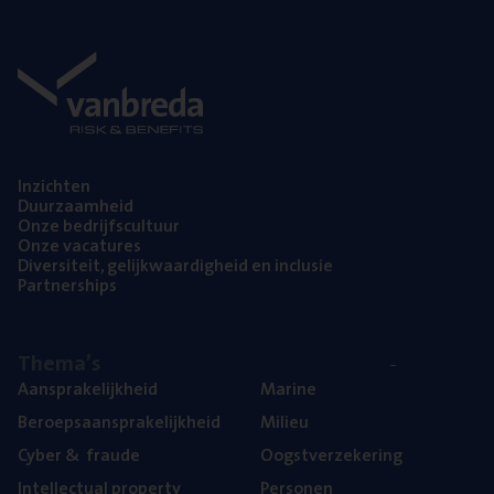
Inzich­ten
Duur­zaam­heid
Onze bedrijfs­cul­tuur
Onze vaca­tu­res
Diver­si­teit, gelijk­waar­dig­heid en inclusie
Part­ner­ships
The­ma’s
Aan­spra­ke­lijk­heid
Mari­ne
Beroeps­aan­spra­ke­lijk­heid
Mili­eu
Cyber
&
fraude
Oogst­ver­ze­ke­ring
Intel­lec­tu­al property
Per­so­nen