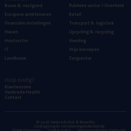
Bouw
&
vastgoed
Publie­ke sec­tor / Overheid
Euro­pe­se ambtenaren
Retail
Finan­ci­ë­le instellingen
Trans­port
&
logistiek
Haven
Upcy­cling
&
recycling
Hout­sec­tor
Voe­ding
IT
Vrije beroe­pen
Land­bouw
Zorg­sec­tor
Hulp nodig?
Klan­ten­zo­ne
Van­b­re­da Health
Con­tact
© 2026 Vanbreda Risk & Benefits
Gedragsregels verzekeringsmakelaardij
FSMA Erkenning
Cookie policy
Privacyverklaring Vanbreda