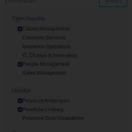
3 resultaten
Filters
Type func­tie
Claims­hand­ler Fleet
&
Bike
Claims Management
Claims Management
Customer Services
Antwerpen
Insurance Operations
IT, Change & Innovation
People Management
Scha­de Expert Fleet
Sales Management
Claims Management
Loca­tie
Antwerpen
Provincie Antwerpen
Provincie Limburg
Busi­ness Mana­ger Mari­ne Cargo
Provincie Oost-Vlaanderen
People Management, Sales Management