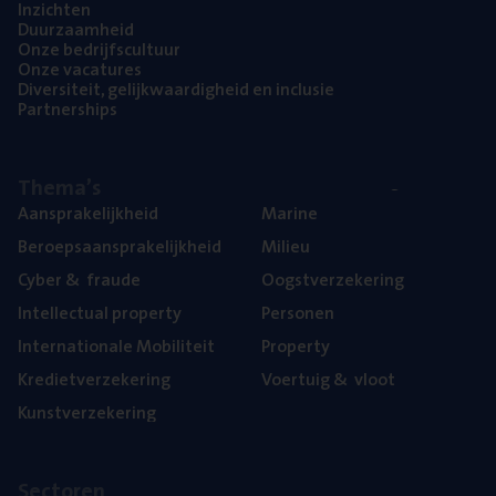
Inzich­ten
Duur­zaam­heid
Onze bedrijfs­cul­tuur
Onze vaca­tu­res
Diver­si­teit, gelijk­waar­dig­heid en inclusie
Part­ner­ships
The­ma’s
Aan­spra­ke­lijk­heid
Mari­ne
Beroeps­aan­spra­ke­lijk­heid
Mili­eu
Cyber
&
fraude
Oogst­ver­ze­ke­ring
Intel­lec­tu­al property
Per­so­nen
Inter­na­ti­o­na­le Mobiliteit
Pro­per­ty
Kre­diet­ver­ze­ke­ring
Voer­tuig
&
vloot
Kunst­ver­ze­ke­ring
Sec­to­ren