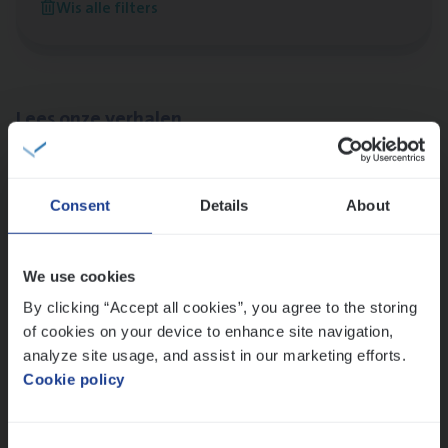
Wis alle filters
Antwerpen
Lees onze verhalen
Meer dan collega’s: hoe Julie en Aurélie elkaar
versterken
Consent
Details
About
Mathias houdt van diepgaande dossiers én droge
humor
Thalia zoekt graag oplossingen, in games én op het
We use cookies
werk
By clicking “Accept all cookies”, you agree to the storing
of cookies on your device to enhance site navigation,
analyze site usage, and assist in our marketing efforts.
Ons sollicitatieproces
Cookie policy