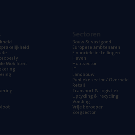
s
Sec­to­ren
jk­heid
Bouw
&
vastgoed
pra­ke­lijk­heid
Euro­pe­se ambtenaren
ude
Finan­ci­ë­le instellingen
l property
Haven
na­le Mobiliteit
Hout­sec­tor
e­ke­ring
IT
e­ring
Land­bouw
Publie­ke sec­tor / Overheid
Retail
ke­ring
Trans­port
&
logistiek
Upcy­cling
&
recycling
Voe­ding
loot
Vrije beroe­pen
Zorg­sec­tor