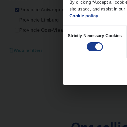
By clicking “Accept all cooki
An
site usage, and assist in our 
Provincie Antwerpen
Cookie policy
Provincie Limburg
Consent
Provincie Oost-Vlaanderen
Strictly Necessary Cookies
Selection
Busi
Peop
Wis alle filters
An