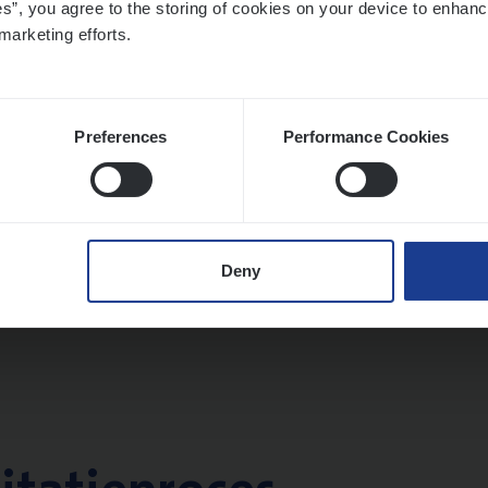
es”, you agree to the storing of cookies on your device to enhanc
twerpen
marketing efforts.
Preferences
Performance Cookies
­ness Mana­ger Mari­ne Cargo
le Management, Sales Management
twerpen
Deny