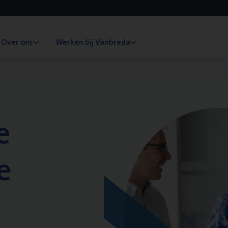
Over ons
Werken bij Vanbreda
e
e