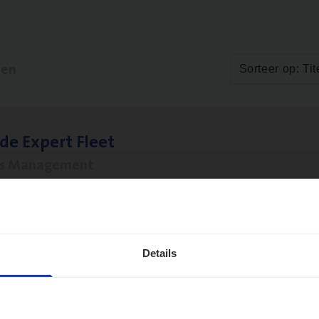
ten
Sorteer op: Tit
­de Expert Fleet
ms Management
twerpen
Details
ms­hand­ler Fleet
&
Bike
ms Management