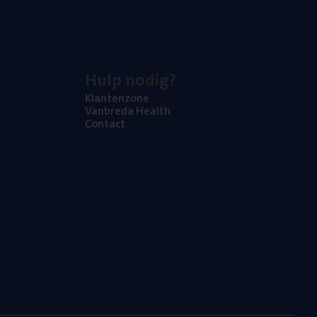
Hulp nodig?
Klan­ten­zo­ne
Van­b­re­da Health
Con­tact