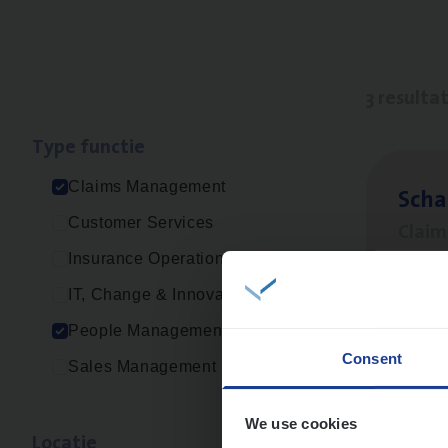
3 resulta
Type func­tie
Claims Management
Scha
Customer Services
Clai
Insurance Operations
An
IT, Change & Innovation
People Management
Consent
Sales Management
Clai
Clai
We use cookies
Loca­tie