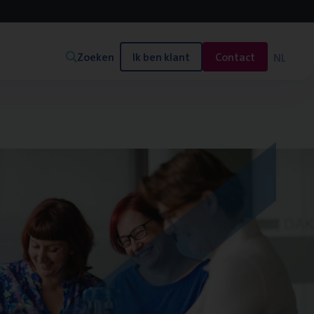
Zoeken
Ik ben klant
Contact
NL