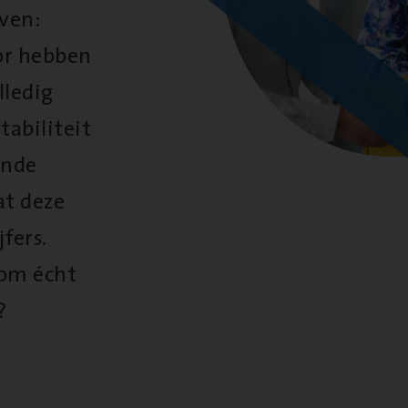
oven:
oor hebben
lledig
tabiliteit
ende
at deze
fers.
 om écht
?