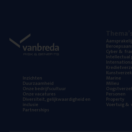
The­ma’
Aan­spra­ke­li
Beroeps­aan­s
Cyber
&
fra
Intel­lec­tu­a
Inter­na­ti­o­
Kre­diet­ver­z
Kunst­ver­ze­k
Inzich­ten
Mari­ne
Duur­zaam­heid
Mili­eu
Onze bedrijfs­cul­tuur
Oogst­ver­ze­
Onze vaca­tu­res
Per­so­nen
Diver­si­teit, gelijk­waar­dig­heid en
Pro­per­ty
inclusie
Voer­tuig
&
v
Part­ner­ships