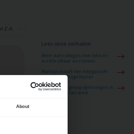
el Z-A
Lees onze verhalen
Meer dan collega’s: hoe Julie en
Aurélie elkaar versterken
Mathias houdt van diepgaande
dossiers én droge humor
Thalia zoekt graag oplossingen, in
games én op het werk
About