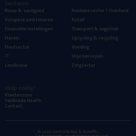
Sec­to­ren
Bouw
&
vastgoed
Publie­ke sec­tor / Overheid
Euro­pe­se ambtenaren
Retail
Finan­ci­ë­le instellingen
Trans­port
&
logistiek
Haven
Upcy­cling
&
recycling
Hout­sec­tor
Voe­ding
IT
Vrije beroe­pen
Land­bouw
Zorg­sec­tor
Hulp nodig?
Klan­ten­zo­ne
Van­b­re­da Health
Con­tact
© 2026 Vanbreda Risk & Benefits
Gedragsregels verzekeringsmakelaardij