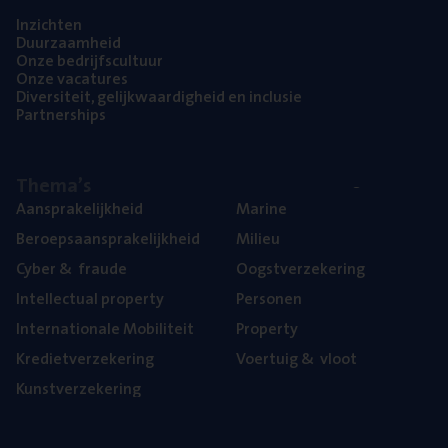
Inzich­ten
Duur­zaam­heid
Onze bedrijfs­cul­tuur
Onze vaca­tu­res
Diver­si­teit, gelijk­waar­dig­heid en inclusie
Part­ner­ships
The­ma’s
Aan­spra­ke­lijk­heid
Mari­ne
Beroeps­aan­spra­ke­lijk­heid
Mili­eu
Cyber
&
fraude
Oogst­ver­ze­ke­ring
Intel­lec­tu­al property
Per­so­nen
Inter­na­ti­o­na­le Mobiliteit
Pro­per­ty
Kre­diet­ver­ze­ke­ring
Voer­tuig
&
vloot
Kunst­ver­ze­ke­ring