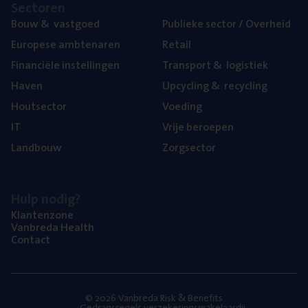
Sec­to­ren
Bouw
&
vastgoed
Publie­ke sec­tor / Overheid
Euro­pe­se ambtenaren
Retail
Finan­ci­ë­le instellingen
Trans­port
&
logistiek
Haven
Upcy­cling
&
recycling
Hout­sec­tor
Voe­ding
IT
Vrije beroe­pen
Land­bouw
Zorg­sec­tor
Hulp nodig?
Klan­ten­zo­ne
Van­b­re­da Health
Con­tact
© 2026 Vanbreda Risk & Benefits
Gedragsregels verzekeringsmakelaardij