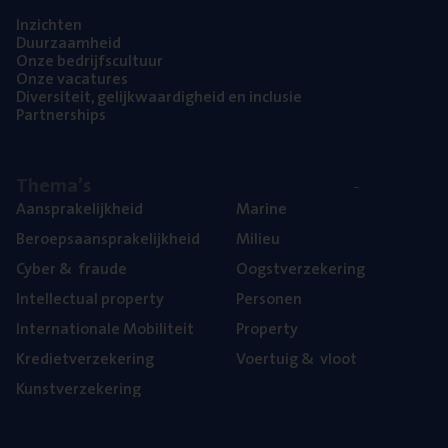
Inzich­ten
Duur­zaam­heid
Onze bedrijfs­cul­tuur
Onze vaca­tu­res
Diver­si­teit, gelijk­waar­dig­heid en inclusie
Part­ner­ships
The­ma’s
Aan­spra­ke­lijk­heid
Mari­ne
Beroeps­aan­spra­ke­lijk­heid
Mili­eu
Cyber
&
fraude
Oogst­ver­ze­ke­ring
Intel­lec­tu­al property
Per­so­nen
Inter­na­ti­o­na­le Mobiliteit
Pro­per­ty
Kre­diet­ver­ze­ke­ring
Voer­tuig
&
vloot
Kunst­ver­ze­ke­ring