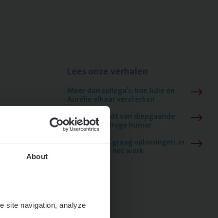
Lees onze verhalen
Meer dan collega’s: hoe Julie en
Aurélie elkaar versterken
Mathias houdt van diepgaande
dossiers én droge humor
Thalia zoekt graag oplossingen, in
games én op het werk
About
e site navigation, analyze