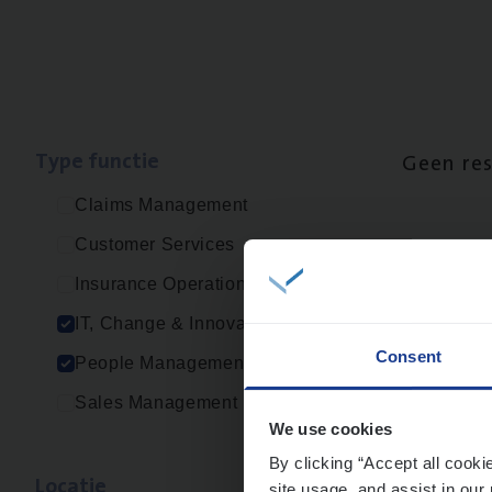
Type func­tie
Geen re
Claims Management
Customer Services
Insurance Operations
IT, Change & Innovation
Consent
People Management
Sales Management
We use cookies
By clicking “Accept all cooki
Loca­tie
site usage, and assist in our 