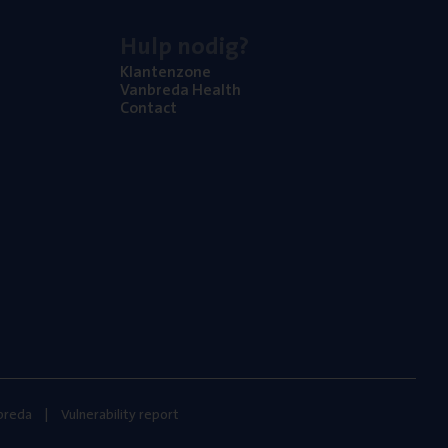
Hulp nodig?
Klan­ten­zo­ne
Van­b­re­da Health
Con­tact
nbreda
Vulnerability report