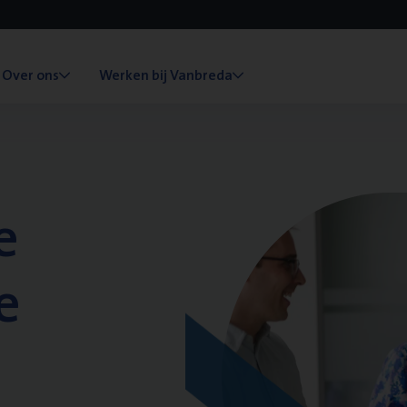
Over ons
Werken bij Vanbreda
e
e