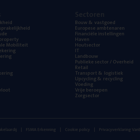
s
Sec­to­ren
jk­heid
Bouw
&
vastgoed
pra­ke­lijk­heid
Euro­pe­se ambtenaren
ude
Finan­ci­ë­le instellingen
l property
Haven
na­le Mobiliteit
Hout­sec­tor
e­ke­ring
IT
e­ring
Land­bouw
Publie­ke sec­tor / Overheid
Retail
ke­ring
Trans­port
&
logistiek
Upcy­cling
&
recycling
Voe­ding
loot
Vrije beroe­pen
Zorg­sec­tor
kelaardij
FSMA Erkenning
Cookie policy
Privacyverklaring Va