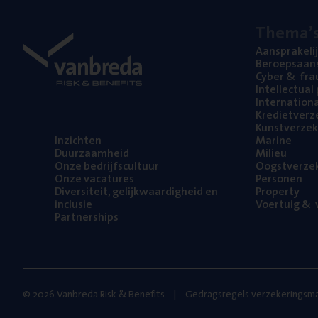
The­ma’
Aan­spra­ke­li
Beroeps­aan­s
Cyber
&
fra
Intel­lec­tu­a
Inter­na­ti­o­
Kre­diet­ver­z
Kunst­ver­ze­k
Inzich­ten
Mari­ne
Duur­zaam­heid
Mili­eu
Onze bedrijfs­cul­tuur
Oogst­ver­ze­
Onze vaca­tu­res
Per­so­nen
Diver­si­teit, gelijk­waar­dig­heid en
Pro­per­ty
inclusie
Voer­tuig
&
v
Part­ner­ships
© 2026 Vanbreda Risk & Benefits
Gedragsregels verzekeringsma