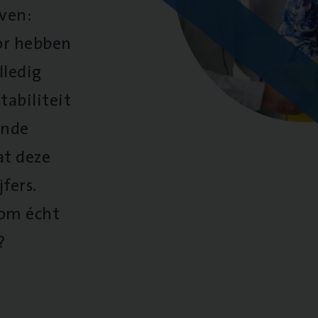
oven:
oor hebben
lledig
tabiliteit
ende
at deze
fers.
 om écht
?