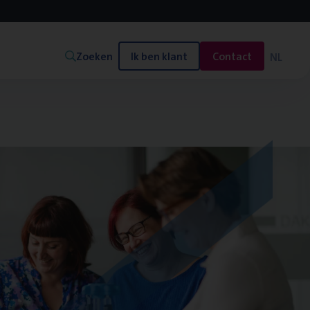
Zoeken
Ik ben klant
Contact
NL