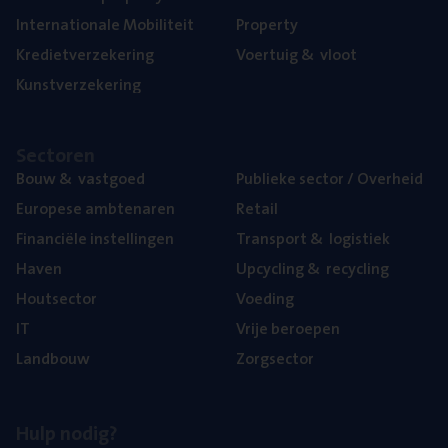
Inter­na­ti­o­na­le Mobiliteit
Pro­per­ty
Kre­diet­ver­ze­ke­ring
Voer­tuig
&
vloot
Kunst­ver­ze­ke­ring
Sec­to­ren
Bouw
&
vastgoed
Publie­ke sec­tor / Overheid
Euro­pe­se ambtenaren
Retail
Finan­ci­ë­le instellingen
Trans­port
&
logistiek
Haven
Upcy­cling
&
recycling
Hout­sec­tor
Voe­ding
IT
Vrije beroe­pen
Land­bouw
Zorg­sec­tor
Hulp nodig?