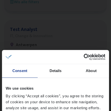
Wis alle filters
Antwerpen
Test Ana­lyst
IT, Change & Innovation
Antwerpen
Lees onze verhalen
Consent
Details
About
Meer dan collega’s: hoe Julie en Aurélie elkaar
versterken
We use cookies
Mathias houdt van diepgaande dossiers én droge
humor
By clicking “Accept all cookies”, you agree to the storing
of cookies on your device to enhance site navigation,
Thalia zoekt graag oplossingen, in games én op het
analyze site usage, and assist in our marketing efforts.
werk