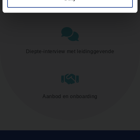
Assessment
Diepte-interview met leidinggevende
Aanbod en onboarding