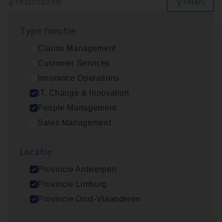
4 resultaten
Filters
Type func­tie
IT
Busi­ness Analyst
Claims Management
IT, Change & Innovation
Customer Services
Antwerpen
Insurance Operations
IT, Change & Innovation
People Management
(Agi­le)
IT
Pro­ject Manager
Sales Management
IT, Change & Innovation
Loca­tie
Antwerpen
Provincie Antwerpen
Provincie Limburg
Busi­ness Mana­ger Mari­ne Cargo
Provincie Oost-Vlaanderen
People Management, Sales Management