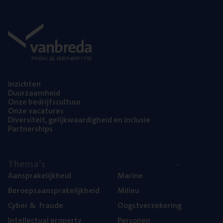
Inzich­ten
Duur­zaam­heid
Onze bedrijfs­cul­tuur
Onze vaca­tu­res
Diver­si­teit, gelijk­waar­dig­heid en inclusie
Part­ner­ships
The­ma’s
Aan­spra­ke­lijk­heid
Mari­ne
Beroeps­aan­spra­ke­lijk­heid
Mili­eu
Cyber
&
fraude
Oogst­ver­ze­ke­ring
Intel­lec­tu­al property
Per­so­nen