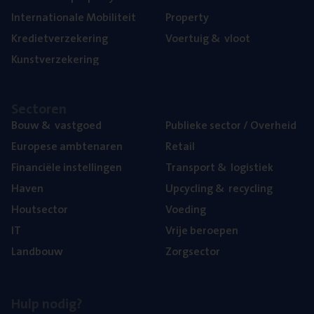
Inter­na­ti­o­na­le Mobiliteit
Pro­per­ty
Kre­diet­ver­ze­ke­ring
Voer­tuig
&
vloot
Kunst­ver­ze­ke­ring
Sec­to­ren
Bouw
&
vastgoed
Publie­ke sec­tor / Overheid
Euro­pe­se ambtenaren
Retail
Finan­ci­ë­le instellingen
Trans­port
&
logistiek
Haven
Upcy­cling
&
recycling
Hout­sec­tor
Voe­ding
IT
Vrije beroe­pen
Land­bouw
Zorg­sec­tor
Hulp nodig?