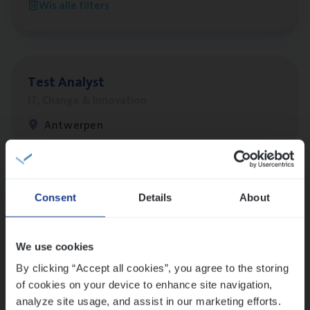
Wis alle filters
Antwerpen
Test Ana­lyst
IT, Change & Innovation
Antwerpen
Lees onze verhalen
Consent
Details
About
Meer dan collega’s: hoe Julie en Aurélie elkaar
versterken
We use cookies
Mathias houdt van diepgaande dossiers én droge
humor
By clicking “Accept all cookies”, you agree to the storing
of cookies on your device to enhance site navigation,
Thalia zoekt graag oplossingen, in games én op het
analyze site usage, and assist in our marketing efforts.
werk