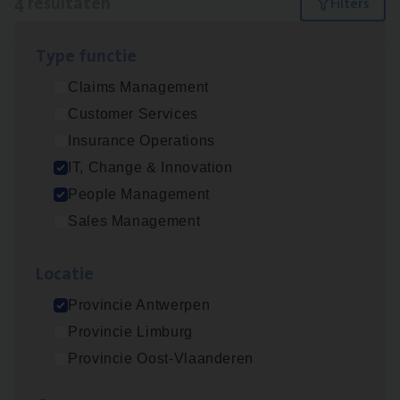
4 resultaten
Filters
Type func­tie
IT
Busi­ness Analyst
Claims Management
IT, Change & Innovation
Customer Services
Antwerpen
Insurance Operations
IT, Change & Innovation
People Management
(Agi­le)
IT
Pro­ject Manager
Sales Management
IT, Change & Innovation
Loca­tie
Antwerpen
Provincie Antwerpen
Provincie Limburg
Busi­ness Mana­ger Mari­ne Cargo
Provincie Oost-Vlaanderen
People Management, Sales Management