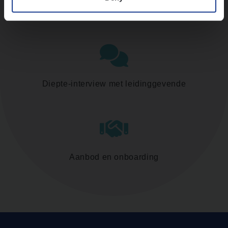
Assessment
Diepte-interview met leidinggevende
Aanbod en onboarding