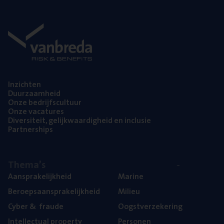
Inzich­ten
Duur­zaam­heid
Onze bedrijfs­cul­tuur
Onze vaca­tu­res
Diver­si­teit, gelijk­waar­dig­heid en inclusie
Part­ner­ships
The­ma’s
Aan­spra­ke­lijk­heid
Mari­ne
Beroeps­aan­spra­ke­lijk­heid
Mili­eu
Cyber
&
fraude
Oogst­ver­ze­ke­ring
Intel­lec­tu­al property
Per­so­nen