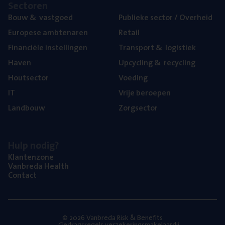
Sec­to­ren
Bouw
&
vastgoed
Publie­ke sec­tor / Overheid
Euro­pe­se ambtenaren
Retail
Finan­ci­ë­le instellingen
Trans­port
&
logistiek
Haven
Upcy­cling
&
recycling
Hout­sec­tor
Voe­ding
IT
Vrije beroe­pen
Land­bouw
Zorg­sec­tor
Hulp nodig?
Klan­ten­zo­ne
Van­b­re­da Health
Con­tact
© 2026 Vanbreda Risk & Benefits
Gedragsregels verzekeringsmakelaardij