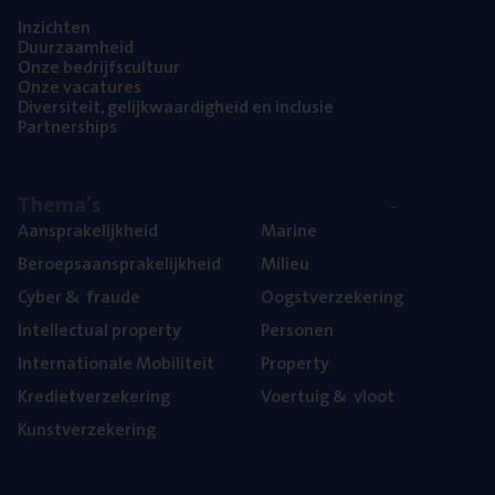
Inzich­ten
Duur­zaam­heid
Onze bedrijfs­cul­tuur
Onze vaca­tu­res
Diver­si­teit, gelijk­waar­dig­heid en inclusie
Part­ner­ships
The­ma’s
Aan­spra­ke­lijk­heid
Mari­ne
Beroeps­aan­spra­ke­lijk­heid
Mili­eu
Cyber
&
fraude
Oogst­ver­ze­ke­ring
Intel­lec­tu­al property
Per­so­nen
Inter­na­ti­o­na­le Mobiliteit
Pro­per­ty
Kre­diet­ver­ze­ke­ring
Voer­tuig
&
vloot
Kunst­ver­ze­ke­ring