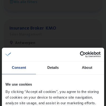
Wis alle filters
Antwerpen
Insu­ran­ce Bro­ker
KMO
Sales Management
Antwerpen
Lees onze verhalen
Consent
Details
About
Meer dan collega’s: hoe Julie en Aurélie elkaar
versterken
We use cookies
Mathias houdt van diepgaande dossiers én droge
humor
By clicking “Accept all cookies”, you agree to the storing
of cookies on your device to enhance site navigation,
Thalia zoekt graag oplossingen, in games én op het
analyze site usage, and assist in our marketing efforts.
werk