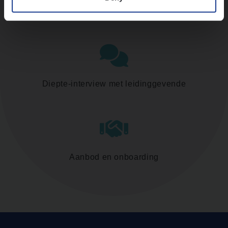
Assessment
Diepte-interview met leidinggevende
Aanbod en onboarding