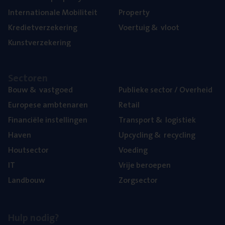
Inter­na­ti­o­na­le Mobiliteit
Pro­per­ty
Kre­diet­ver­ze­ke­ring
Voer­tuig
&
vloot
Kunst­ver­ze­ke­ring
Sec­to­ren
Bouw
&
vastgoed
Publie­ke sec­tor / Overheid
Euro­pe­se ambtenaren
Retail
Finan­ci­ë­le instellingen
Trans­port
&
logistiek
Haven
Upcy­cling
&
recycling
Hout­sec­tor
Voe­ding
IT
Vrije beroe­pen
Land­bouw
Zorg­sec­tor
Hulp nodig?