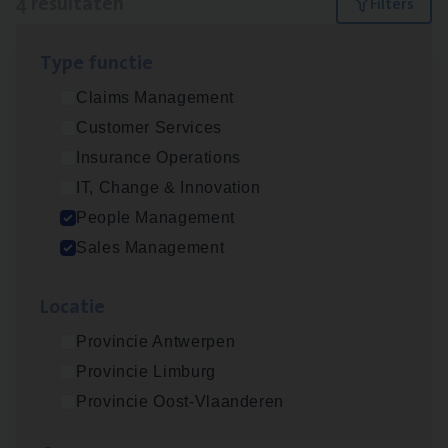
4 resultaten
Filters
Type func­tie
Insu­ran­ce Bro­ker Trans­port
&
Logistiek
Claims Management
Sales Management
Customer Services
Antwerpen
Insurance Operations
IT, Change & Innovation
People Management
Busi­ness Mana­ger Mari­ne Cargo
Sales Management
People Management, Sales Management
Loca­tie
Antwerpen
Provincie Antwerpen
Provincie Limburg
Cor­po­ra­te Insu­ran­ce Bro­ker Property
Provincie Oost-Vlaanderen
Sales Management