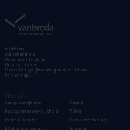
Inzich­ten
Duur­zaam­heid
Onze bedrijfs­cul­tuur
Onze vaca­tu­res
Diver­si­teit, gelijk­waar­dig­heid en inclusie
Part­ner­ships
The­ma’s
Aan­spra­ke­lijk­heid
Mari­ne
Beroeps­aan­spra­ke­lijk­heid
Mili­eu
Cyber
&
fraude
Oogst­ver­ze­ke­ring
Intel­lec­tu­al property
Per­so­nen