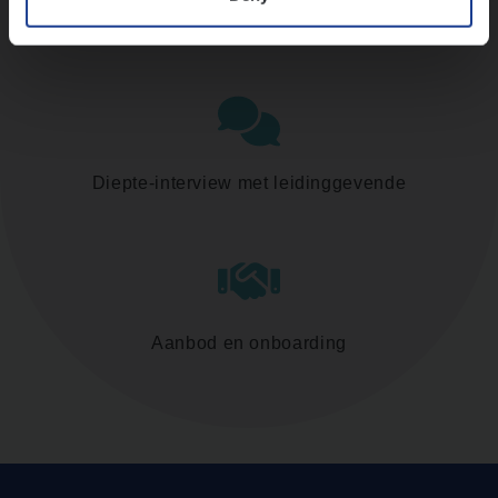
Assessment
Diepte-interview met leidinggevende
Aanbod en onboarding