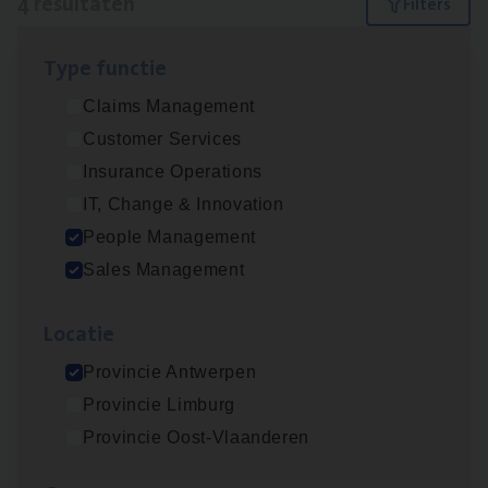
4 resultaten
Filters
Type func­tie
Insu­ran­ce Bro­ker Trans­port
&
Logistiek
Claims Management
Sales Management
Customer Services
Antwerpen
Insurance Operations
IT, Change & Innovation
People Management
Insu­ran­ce Bro­ker
KMO
Sales Management
Sales Management
Loca­tie
Antwerpen
Provincie Antwerpen
Provincie Limburg
Cor­po­ra­te Insu­ran­ce Bro­ker Property
Provincie Oost-Vlaanderen
Sales Management