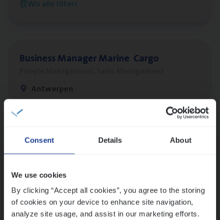
Wis alle filters
Antwerpen
Busi­ness Mana­ger Mari­ne Cargo
People Management, Sales Management
Antwerpen
Lees onze verhalen
Consent
Details
About
Meer dan collega’s: hoe Julie en Aurélie elkaar
versterken
We use cookies
Mathias houdt van diepgaande dossiers én droge
humor
By clicking “Accept all cookies”, you agree to the storing
of cookies on your device to enhance site navigation,
Thalia zoekt graag oplossingen, in games én op het
analyze site usage, and assist in our marketing efforts.
werk