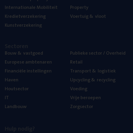
Inter­na­ti­o­na­le Mobiliteit
Pro­per­ty
Kre­diet­ver­ze­ke­ring
Voer­tuig
&
vloot
Kunst­ver­ze­ke­ring
Sec­to­ren
Bouw
&
vastgoed
Publie­ke sec­tor / Overheid
Euro­pe­se ambtenaren
Retail
Finan­ci­ë­le instellingen
Trans­port
&
logistiek
Haven
Upcy­cling
&
recycling
Hout­sec­tor
Voe­ding
IT
Vrije beroe­pen
Land­bouw
Zorg­sec­tor
Hulp nodig?