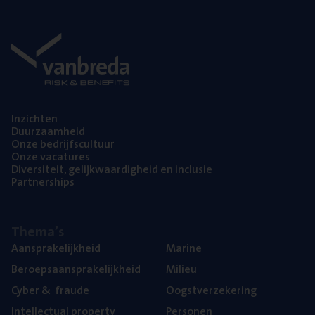
Inzich­ten
Duur­zaam­heid
Onze bedrijfs­cul­tuur
Onze vaca­tu­res
Diver­si­teit, gelijk­waar­dig­heid en inclusie
Part­ner­ships
The­ma’s
Aan­spra­ke­lijk­heid
Mari­ne
Beroeps­aan­spra­ke­lijk­heid
Mili­eu
Cyber
&
fraude
Oogst­ver­ze­ke­ring
Intel­lec­tu­al property
Per­so­nen