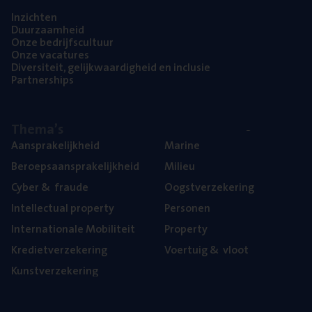
Inzich­ten
Duur­zaam­heid
Onze bedrijfs­cul­tuur
Onze vaca­tu­res
Diver­si­teit, gelijk­waar­dig­heid en inclusie
Part­ner­ships
The­ma’s
Aan­spra­ke­lijk­heid
Mari­ne
Beroeps­aan­spra­ke­lijk­heid
Mili­eu
Cyber
&
fraude
Oogst­ver­ze­ke­ring
Intel­lec­tu­al property
Per­so­nen
Inter­na­ti­o­na­le Mobiliteit
Pro­per­ty
Kre­diet­ver­ze­ke­ring
Voer­tuig
&
vloot
Kunst­ver­ze­ke­ring