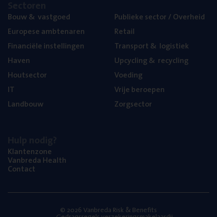
Sec­to­ren
Bouw
&
vastgoed
Publie­ke sec­tor / Overheid
Euro­pe­se ambtenaren
Retail
Finan­ci­ë­le instellingen
Trans­port
&
logistiek
Haven
Upcy­cling
&
recycling
Hout­sec­tor
Voe­ding
IT
Vrije beroe­pen
Land­bouw
Zorg­sec­tor
Hulp nodig?
Klan­ten­zo­ne
Van­b­re­da Health
Con­tact
© 2026 Vanbreda Risk & Benefits
Gedragsregels verzekeringsmakelaardij