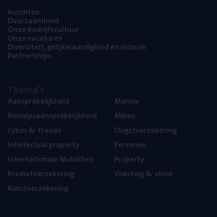
Inzich­ten
Duur­zaam­heid
Onze bedrijfs­cul­tuur
Onze vaca­tu­res
Diver­si­teit, gelijk­waar­dig­heid en inclusie
Part­ner­ships
The­ma’s
Aan­spra­ke­lijk­heid
Mari­ne
Beroeps­aan­spra­ke­lijk­heid
Mili­eu
Cyber
&
fraude
Oogst­ver­ze­ke­ring
Intel­lec­tu­al property
Per­so­nen
Inter­na­ti­o­na­le Mobiliteit
Pro­per­ty
Kre­diet­ver­ze­ke­ring
Voer­tuig
&
vloot
Kunst­ver­ze­ke­ring