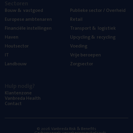
Sec­to­ren
Bouw
&
vastgoed
Publie­ke sec­tor / Overheid
Euro­pe­se ambtenaren
Retail
Finan­ci­ë­le instellingen
Trans­port
&
logistiek
Haven
Upcy­cling
&
recycling
Hout­sec­tor
Voe­ding
IT
Vrije beroe­pen
Land­bouw
Zorg­sec­tor
Hulp nodig?
Klan­ten­zo­ne
Van­b­re­da Health
Con­tact
© 2026 Vanbreda Risk & Benefits
Gedragsregels verzekeringsmakelaardij