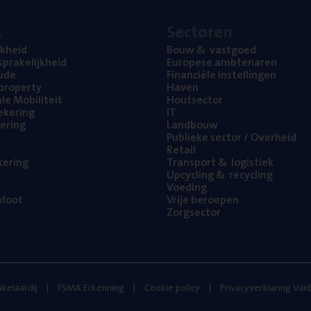
s
Sec­to­ren
jk­heid
Bouw
&
vastgoed
pra­ke­lijk­heid
Euro­pe­se ambtenaren
ude
Finan­ci­ë­le instellingen
l property
Haven
na­le Mobiliteit
Hout­sec­tor
e­ke­ring
IT
e­ring
Land­bouw
Publie­ke sec­tor / Overheid
Retail
ke­ring
Trans­port
&
logistiek
Upcy­cling
&
recycling
Voe­ding
loot
Vrije beroe­pen
Zorg­sec­tor
kelaardij
FSMA Erkenning
Cookie policy
Privacyverklaring Va