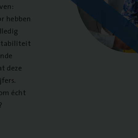
oven:
oor hebben
lledig
tabiliteit
ende
at deze
fers.
 om écht
?