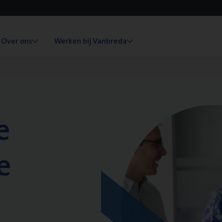
Over ons
Werken bij Vanbreda
e
e