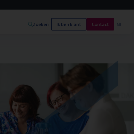
Zoeken
Ik ben klant
Contact
NL