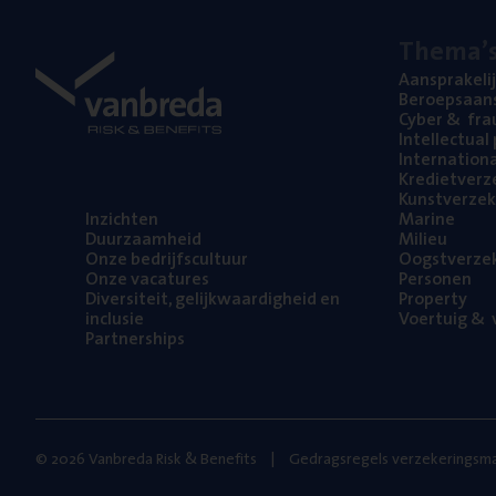
The­ma’
Aan­spra­ke­li
Beroeps­aan­s
Cyber
&
fra
Intel­lec­tu­a
Inter­na­ti­o­
Kre­diet­ver­z
Kunst­ver­ze­k
Inzich­ten
Mari­ne
Duur­zaam­heid
Mili­eu
Onze bedrijfs­cul­tuur
Oogst­ver­ze­
Onze vaca­tu­res
Per­so­nen
Diver­si­teit, gelijk­waar­dig­heid en
Pro­per­ty
inclusie
Voer­tuig
&
v
Part­ner­ships
© 2026 Vanbreda Risk & Benefits
Gedragsregels verzekeringsma