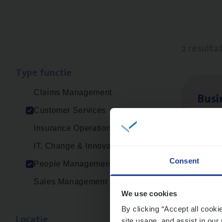
2 resulta
Type func­tie
Claims Management
Busi
Customer Services
Peop
Insurance Operations
An
IT, Change & Innovation
Consent
People Management
Sales Management
Cus­
We use cookies
Custo
By clicking “Accept all cooki
Loca­tie
site usage, and assist in our 