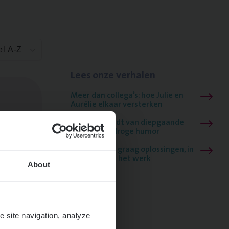
el A-Z
Lees onze verhalen
Meer dan collega’s: hoe Julie en
Aurélie elkaar versterken
Mathias houdt van diepgaande
dossiers én droge humor
Thalia zoekt graag oplossingen, in
games én op het werk
About
ngen
e site navigation, analyze