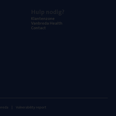
Hulp nodig?
Klan­ten­zo­ne
Van­b­re­da Health
Con­tact
nbreda
Vulnerability report