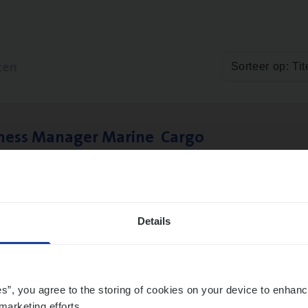
ten
Sorteer op: Tit
­ness Mana­ger Mari­ne Cargo
le Management, Sales Management
twerpen
Details
to­mer Care Expert Hospitalisatieverzekeri
mer Services
es”, you agree to the storing of cookies on your device to enhanc
marketing efforts.