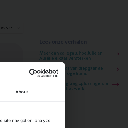
euwste
Lees onze verhalen
Meer dan collega’s: hoe Julie en
Aurélie elkaar versterken
Mathias houdt van diepgaande
dossiers én droge humor
Thalia zoekt graag oplossingen, in
games én op het werk
About
e site navigation, analyze