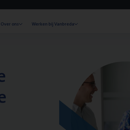
Over ons
Werken bij Vanbreda
e
e