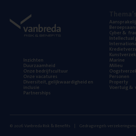
The­ma’
Aan­spra­ke­li
Beroeps­aan­s
Cyber
&
fra
Intel­lec­tu­a
Inter­na­ti­o­
Kre­diet­ver­z
Kunst­ver­ze­k
Inzich­ten
Mari­ne
Duur­zaam­heid
Mili­eu
Onze bedrijfs­cul­tuur
Oogst­ver­ze­
Onze vaca­tu­res
Per­so­nen
Diver­si­teit, gelijk­waar­dig­heid en
Pro­per­ty
inclusie
Voer­tuig
&
v
Part­ner­ships
© 2026 Vanbreda Risk & Benefits
Gedragsregels verzekeringsma