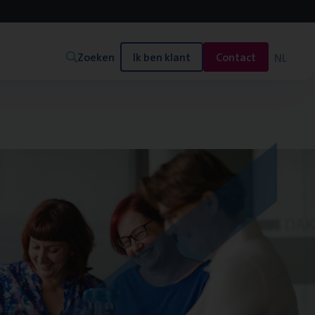
Zoeken
Ik ben klant
Contact
NL