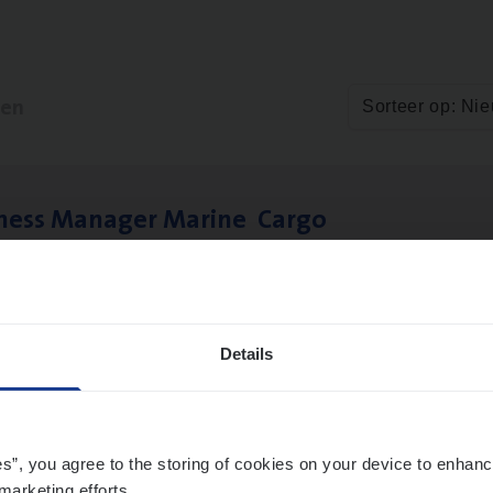
ten
Sorteer op: Ni
­ness Mana­ger Mari­ne Cargo
le Management, Sales Management
twerpen
Details
es”, you agree to the storing of cookies on your device to enhanc
marketing efforts.