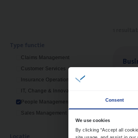
1 resulta
Type func­tie
Claims Management
Busi
Customer Services
Peop
Insurance Operations
An
IT, Change & Innovation
Consent
People Management
Sales Management
We use cookies
By clicking “Accept all cooki
Loca­tie
site usage, and assist in our 