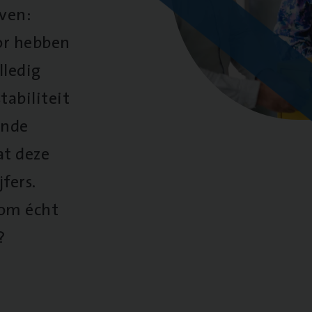
oven:
oor hebben
lledig
tabiliteit
ende
at deze
fers.
 om écht
?