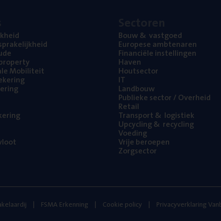
s
Sec­to­ren
jk­heid
Bouw
&
vastgoed
pra­ke­lijk­heid
Euro­pe­se ambtenaren
ude
Finan­ci­ë­le instellingen
l property
Haven
na­le Mobiliteit
Hout­sec­tor
e­ke­ring
IT
e­ring
Land­bouw
Publie­ke sec­tor / Overheid
Retail
ke­ring
Trans­port
&
logistiek
Upcy­cling
&
recycling
Voe­ding
loot
Vrije beroe­pen
Zorg­sec­tor
kelaardij
FSMA Erkenning
Cookie policy
Privacyverklaring Va