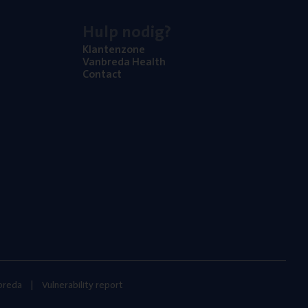
Hulp nodig?
Klan­ten­zo­ne
Van­b­re­da Health
Con­tact
nbreda
Vulnerability report