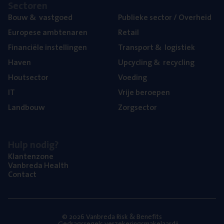
Sec­to­ren
Bouw
&
vastgoed
Publie­ke sec­tor / Overheid
Euro­pe­se ambtenaren
Retail
Finan­ci­ë­le instellingen
Trans­port
&
logistiek
Haven
Upcy­cling
&
recycling
Hout­sec­tor
Voe­ding
IT
Vrije beroe­pen
Land­bouw
Zorg­sec­tor
Hulp nodig?
Klan­ten­zo­ne
Van­b­re­da Health
Con­tact
© 2026 Vanbreda Risk & Benefits
Gedragsregels verzekeringsmakelaardij