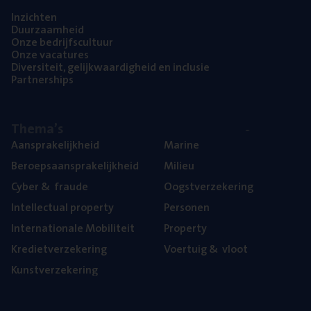
Inzich­ten
Duur­zaam­heid
Onze bedrijfs­cul­tuur
Onze vaca­tu­res
Diver­si­teit, gelijk­waar­dig­heid en inclusie
Part­ner­ships
The­ma’s
Aan­spra­ke­lijk­heid
Mari­ne
Beroeps­aan­spra­ke­lijk­heid
Mili­eu
Cyber
&
fraude
Oogst­ver­ze­ke­ring
Intel­lec­tu­al property
Per­so­nen
Inter­na­ti­o­na­le Mobiliteit
Pro­per­ty
Kre­diet­ver­ze­ke­ring
Voer­tuig
&
vloot
Kunst­ver­ze­ke­ring