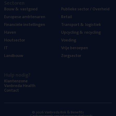
Sec­to­ren
Bouw
&
vastgoed
Publie­ke sec­tor / Overheid
Euro­pe­se ambtenaren
Retail
Finan­ci­ë­le instellingen
Trans­port
&
logistiek
Haven
Upcy­cling
&
recycling
Hout­sec­tor
Voe­ding
IT
Vrije beroe­pen
Land­bouw
Zorg­sec­tor
Hulp nodig?
Klan­ten­zo­ne
Van­b­re­da Health
Con­tact
© 2026 Vanbreda Risk & Benefits
Gedragsregels verzekeringsmakelaardij