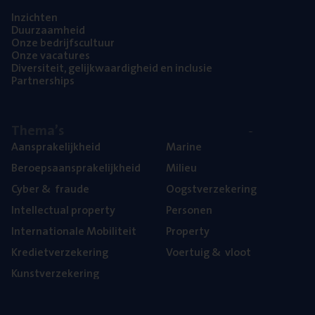
Inzich­ten
Duur­zaam­heid
Onze bedrijfs­cul­tuur
Onze vaca­tu­res
Diver­si­teit, gelijk­waar­dig­heid en inclusie
Part­ner­ships
The­ma’s
Aan­spra­ke­lijk­heid
Mari­ne
Beroeps­aan­spra­ke­lijk­heid
Mili­eu
Cyber
&
fraude
Oogst­ver­ze­ke­ring
Intel­lec­tu­al property
Per­so­nen
Inter­na­ti­o­na­le Mobiliteit
Pro­per­ty
Kre­diet­ver­ze­ke­ring
Voer­tuig
&
vloot
Kunst­ver­ze­ke­ring