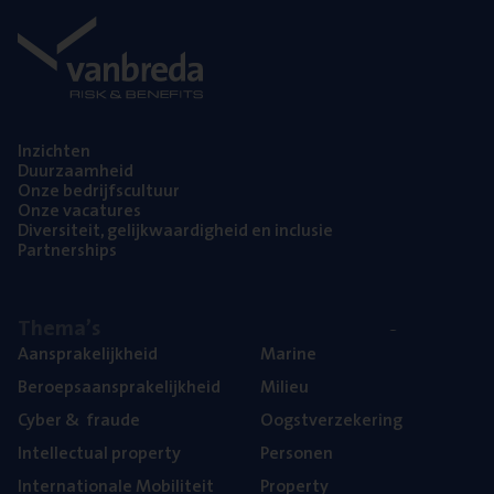
Inzich­ten
Duur­zaam­heid
Onze bedrijfs­cul­tuur
Onze vaca­tu­res
Diver­si­teit, gelijk­waar­dig­heid en inclusie
Part­ner­ships
The­ma’s
Aan­spra­ke­lijk­heid
Mari­ne
Beroeps­aan­spra­ke­lijk­heid
Mili­eu
Cyber
&
fraude
Oogst­ver­ze­ke­ring
Intel­lec­tu­al property
Per­so­nen
Inter­na­ti­o­na­le Mobiliteit
Pro­per­ty