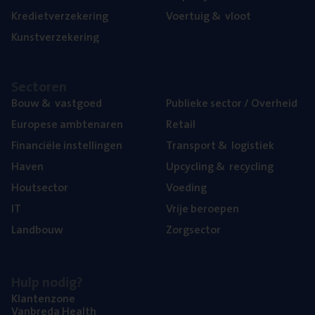
Kre­diet­ver­ze­ke­ring
Voer­tuig
&
vloot
Kunst­ver­ze­ke­ring
Sec­to­ren
Bouw
&
vastgoed
Publie­ke sec­tor / Overheid
Euro­pe­se ambtenaren
Retail
Finan­ci­ë­le instellingen
Trans­port
&
logistiek
Haven
Upcy­cling
&
recycling
Hout­sec­tor
Voe­ding
IT
Vrije beroe­pen
Land­bouw
Zorg­sec­tor
Hulp nodig?
Klan­ten­zo­ne
Van­b­re­da Health