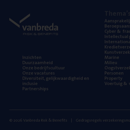
The­ma’
Aan­spra­ke­li
Beroeps­aan­s
Cyber
&
fra
Intel­lec­tu­a
Inter­na­ti­o­
Kre­diet­ver­z
Kunst­ver­ze­k
Inzich­ten
Mari­ne
Duur­zaam­heid
Mili­eu
Onze bedrijfs­cul­tuur
Oogst­ver­ze­
Onze vaca­tu­res
Per­so­nen
Diver­si­teit, gelijk­waar­dig­heid en
Pro­per­ty
inclusie
Voer­tuig
&
v
Part­ner­ships
© 2026 Vanbreda Risk & Benefits
Gedragsregels verzekeringsma