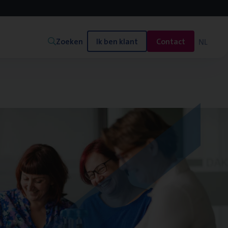
Zoeken
Ik ben klant
Contact
NL