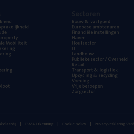
s
Sec­to­ren
jk­heid
Bouw
&
vastgoed
pra­ke­lijk­heid
Euro­pe­se ambtenaren
ude
Finan­ci­ë­le instellingen
l property
Haven
na­le Mobiliteit
Hout­sec­tor
e­ke­ring
IT
e­ring
Land­bouw
Publie­ke sec­tor / Overheid
Retail
ke­ring
Trans­port
&
logistiek
Upcy­cling
&
recycling
Voe­ding
loot
Vrije beroe­pen
Zorg­sec­tor
kelaardij
FSMA Erkenning
Cookie policy
Privacyverklaring Va