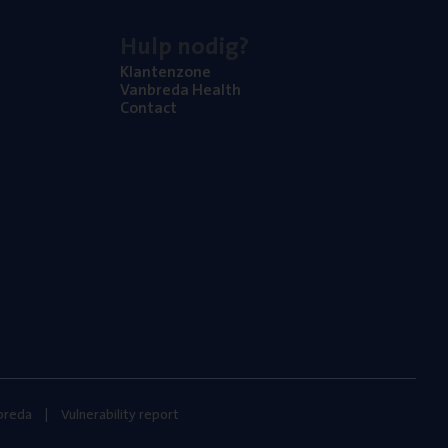
Hulp nodig?
Klan­ten­zo­ne
Van­b­re­da Health
Con­tact
nbreda
Vulnerability report