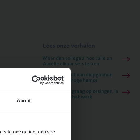
Lees onze verhalen
Meer dan collega’s: hoe Julie en
Aurélie elkaar versterken
Mathias houdt van diepgaande
dossiers én droge humor
Thalia zoekt graag oplossingen, in
games én op het werk
About
e site navigation, analyze