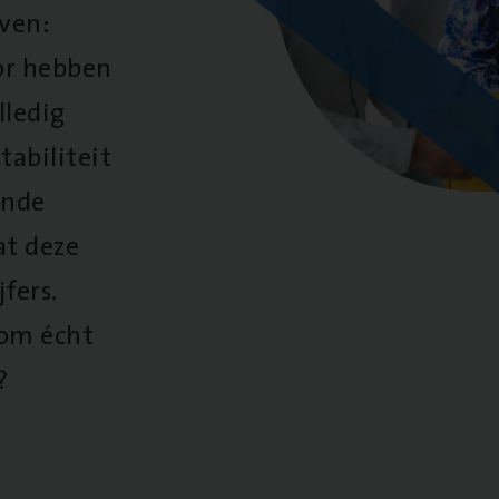
oven:
oor hebben
lledig
tabiliteit
ende
at deze
fers.
 om écht
?