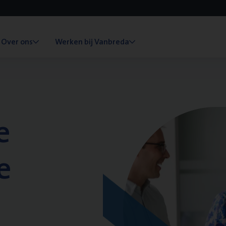
Over ons
Werken bij Vanbreda
e
e