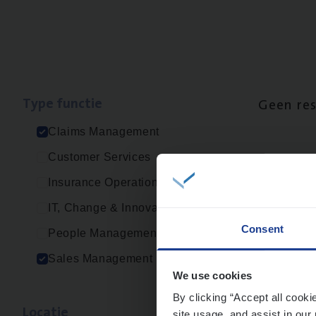
Type func­tie
Geen re
Claims Management
Customer Services
Insurance Operations
IT, Change & Innovation
Consent
People Management
Sales Management
We use cookies
By clicking “Accept all cooki
Loca­tie
site usage, and assist in our 