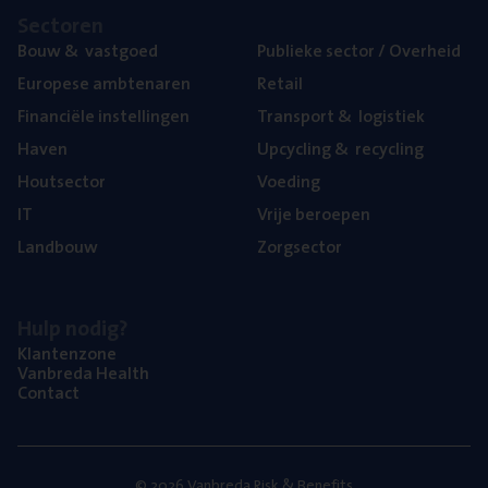
Sec­to­ren
Bouw
&
vastgoed
Publie­ke sec­tor / Overheid
Euro­pe­se ambtenaren
Retail
Finan­ci­ë­le instellingen
Trans­port
&
logistiek
Haven
Upcy­cling
&
recycling
Hout­sec­tor
Voe­ding
IT
Vrije beroe­pen
Land­bouw
Zorg­sec­tor
Hulp nodig?
Klan­ten­zo­ne
Van­b­re­da Health
Con­tact
© 2026 Vanbreda Risk & Benefits