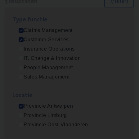
3 resultaten
Filters
Type func­tie
Scha­de Expert Fleet
Claims Management
Claims Management
Customer Services
Antwerpen
Insurance Operations
IT, Change & Innovation
People Management
Cus­to­mer Care Expert
Sales Management
Hospitalisatieverzekeringen
Customer Services
Loca­tie
Antwerpen
Provincie Antwerpen
Provincie Limburg
Provincie Oost-Vlaanderen
Claims­hand­ler Fleet
&
Bike