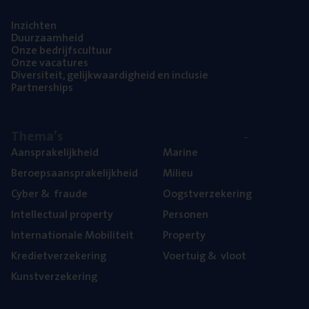
Inzich­ten
Duur­zaam­heid
Onze bedrijfs­cul­tuur
Onze vaca­tu­res
Diver­si­teit, gelijk­waar­dig­heid en inclusie
Part­ner­ships
The­ma’s
Aan­spra­ke­lijk­heid
Mari­ne
Beroeps­aan­spra­ke­lijk­heid
Mili­eu
Cyber
&
fraude
Oogst­ver­ze­ke­ring
Intel­lec­tu­al property
Per­so­nen
Inter­na­ti­o­na­le Mobiliteit
Pro­per­ty
Kre­diet­ver­ze­ke­ring
Voer­tuig
&
vloot
Kunst­ver­ze­ke­ring