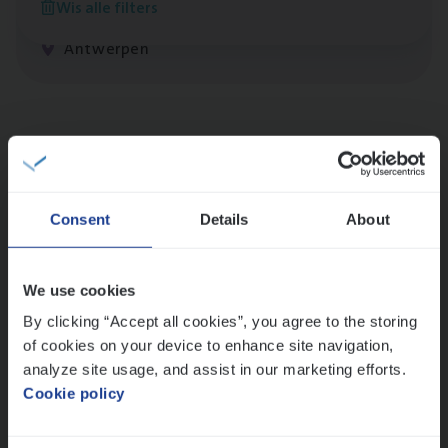
Wis alle filters
Claims Management
Antwerpen
Lees onze verhalen
Meer dan collega’s: hoe Julie en Aurélie elkaar
versterken
Consent
Details
About
Mathias houdt van diepgaande dossiers én droge
humor
Thalia zoekt graag oplossingen, in games én op het
We use cookies
werk
By clicking “Accept all cookies”, you agree to the storing
of cookies on your device to enhance site navigation,
analyze site usage, and assist in our marketing efforts.
Ons sollicitatieproces
Cookie policy