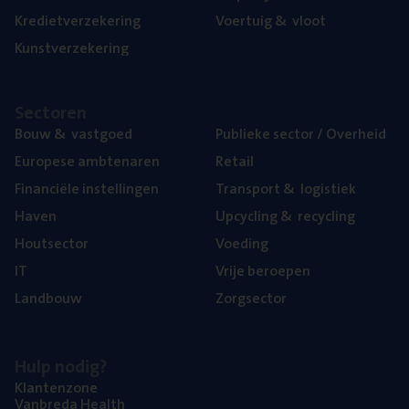
Kre­diet­ver­ze­ke­ring
Voer­tuig
&
vloot
Kunst­ver­ze­ke­ring
Sec­to­ren
Bouw
&
vastgoed
Publie­ke sec­tor / Overheid
Euro­pe­se ambtenaren
Retail
Finan­ci­ë­le instellingen
Trans­port
&
logistiek
Haven
Upcy­cling
&
recycling
Hout­sec­tor
Voe­ding
IT
Vrije beroe­pen
Land­bouw
Zorg­sec­tor
Hulp nodig?
Klan­ten­zo­ne
Van­b­re­da Health