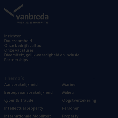
Inzich­ten
Duur­zaam­heid
Onze bedrijfs­cul­tuur
Onze vaca­tu­res
Diver­si­teit, gelijk­waar­dig­heid en inclusie
Part­ner­ships
The­ma’s
Aan­spra­ke­lijk­heid
Mari­ne
Beroeps­aan­spra­ke­lijk­heid
Mili­eu
Cyber
&
fraude
Oogst­ver­ze­ke­ring
Intel­lec­tu­al property
Per­so­nen
Inter­na­ti­o­na­le Mobiliteit
Pro­per­ty