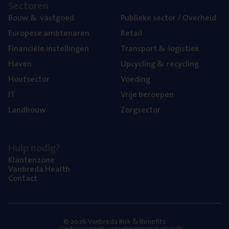
Sec­to­ren
Bouw
&
vastgoed
Publie­ke sec­tor / Overheid
Euro­pe­se ambtenaren
Retail
Finan­ci­ë­le instellingen
Trans­port
&
logistiek
Haven
Upcy­cling
&
recycling
Hout­sec­tor
Voe­ding
IT
Vrije beroe­pen
Land­bouw
Zorg­sec­tor
Hulp nodig?
Klan­ten­zo­ne
Van­b­re­da Health
Con­tact
© 2026 Vanbreda Risk & Benefits
Gedragsregels verzekeringsmakelaardij