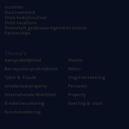
Inzich­ten
Duur­zaam­heid
Onze bedrijfs­cul­tuur
Onze vaca­tu­res
Diver­si­teit, gelijk­waar­dig­heid en inclusie
Part­ner­ships
The­ma’s
Aan­spra­ke­lijk­heid
Mari­ne
Beroeps­aan­spra­ke­lijk­heid
Mili­eu
Cyber
&
fraude
Oogst­ver­ze­ke­ring
Intel­lec­tu­al property
Per­so­nen
Inter­na­ti­o­na­le Mobiliteit
Pro­per­ty
Kre­diet­ver­ze­ke­ring
Voer­tuig
&
vloot
Kunst­ver­ze­ke­ring