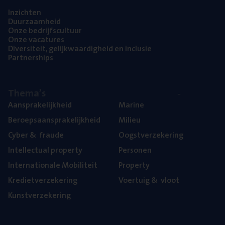
Inzich­ten
Duur­zaam­heid
Onze bedrijfs­cul­tuur
Onze vaca­tu­res
Diver­si­teit, gelijk­waar­dig­heid en inclusie
Part­ner­ships
The­ma’s
Aan­spra­ke­lijk­heid
Mari­ne
Beroeps­aan­spra­ke­lijk­heid
Mili­eu
Cyber
&
fraude
Oogst­ver­ze­ke­ring
Intel­lec­tu­al property
Per­so­nen
Inter­na­ti­o­na­le Mobiliteit
Pro­per­ty
Kre­diet­ver­ze­ke­ring
Voer­tuig
&
vloot
Kunst­ver­ze­ke­ring