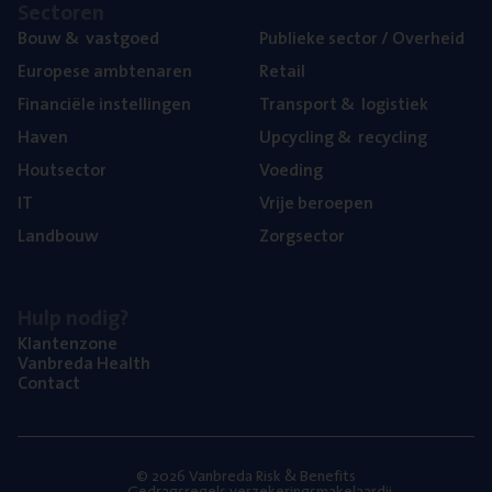
Sec­to­ren
Bouw
&
vastgoed
Publie­ke sec­tor / Overheid
Euro­pe­se ambtenaren
Retail
Finan­ci­ë­le instellingen
Trans­port
&
logistiek
Haven
Upcy­cling
&
recycling
Hout­sec­tor
Voe­ding
IT
Vrije beroe­pen
Land­bouw
Zorg­sec­tor
Hulp nodig?
Klan­ten­zo­ne
Van­b­re­da Health
Con­tact
© 2026 Vanbreda Risk & Benefits
Gedragsregels verzekeringsmakelaardij