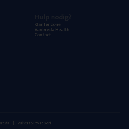
Hulp nodig?
Klan­ten­zo­ne
Van­b­re­da Health
Con­tact
nbreda
Vulnerability report