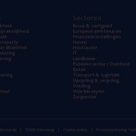
s
Sec­to­ren
jk­heid
Bouw
&
vastgoed
pra­ke­lijk­heid
Euro­pe­se ambtenaren
ude
Finan­ci­ë­le instellingen
l property
Haven
na­le Mobiliteit
Hout­sec­tor
e­ke­ring
IT
e­ring
Land­bouw
Publie­ke sec­tor / Overheid
Retail
ke­ring
Trans­port
&
logistiek
Upcy­cling
&
recycling
Voe­ding
loot
Vrije beroe­pen
Zorg­sec­tor
kelaardij
FSMA Erkenning
Cookie policy
Privacyverklaring Va