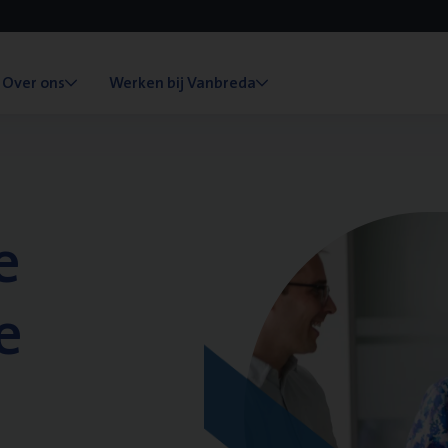
Over ons
Werken bij Vanbreda
e
e