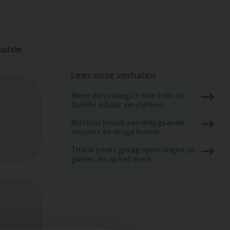
Oudste
Lees onze verhalen
Meer dan collega’s: hoe Julie en
Aurélie elkaar versterken
Mathias houdt van diepgaande
dossiers én droge humor
Thalia zoekt graag oplossingen, in
games én op het werk