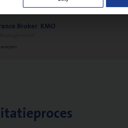
­ran­ce Bro­ker
KMO
s Management
twerpen
citatieproces