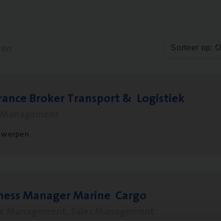
ten
Sorteer op: 
ran­ce Bro­ker Trans­port
&
Logistiek
s Management
twerpen
­ness Mana­ger Mari­ne Cargo
le Management, Sales Management