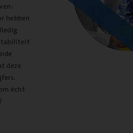
oven:
oor hebben
lledig
tabiliteit
ende
at deze
fers.
 om écht
?