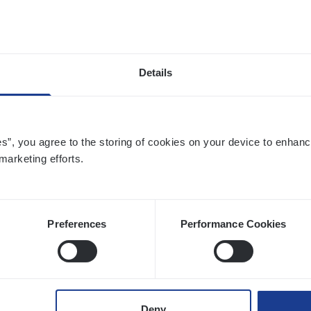
twerpen
Details
o­ra­te Insu­ran­ce Bro­ker Property
s Management
es”, you agree to the storing of cookies on your device to enhanc
twerpen
marketing efforts.
Preferences
Performance Cookies
to­mer Care Expert Hospitalisatieverzekeri
mer Services
twerpen
Deny