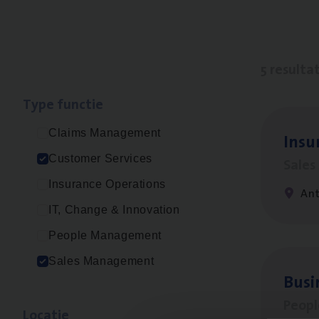
5 resulta
Type func­tie
Claims Management
Insu­
Customer Services
Sale
Insurance Operations
An
IT, Change & Innovation
People Management
Sales Management
Busi
Peop
Loca­tie