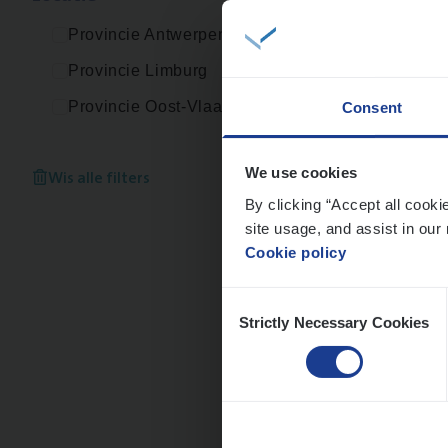
An
Provincie Antwerpen
Provincie Limburg
Provincie Oost-Vlaanderen
Consent
Cor­p
Sale
Wis alle filters
We use cookies
By clicking “Accept all cooki
An
site usage, and assist in our 
Cookie policy
Consent
Strictly Necessary Cookies
Selection
Cus­
Custo
An