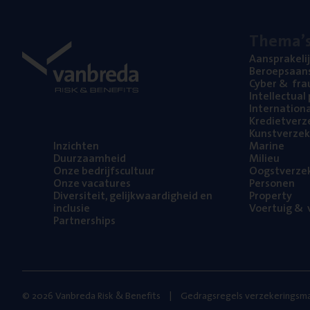
The­ma’
Aan­spra­ke­li
Beroeps­aan­s
Cyber
&
fra
Intel­lec­tu­a
Inter­na­ti­o­
Kre­diet­ver­z
Kunst­ver­ze­k
Inzich­ten
Mari­ne
Duur­zaam­heid
Mili­eu
Onze bedrijfs­cul­tuur
Oogst­ver­ze­
Onze vaca­tu­res
Per­so­nen
Diver­si­teit, gelijk­waar­dig­heid en
Pro­per­ty
inclusie
Voer­tuig
&
v
Part­ner­ships
© 2026 Vanbreda Risk & Benefits
Gedragsregels verzekeringsma