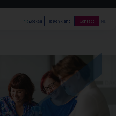
Zoeken
Ik ben klant
Contact
NL