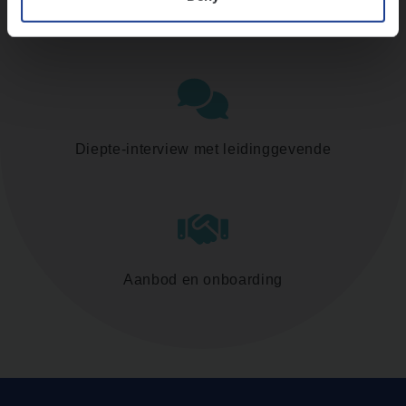
Assessment
Diepte-interview met leidinggevende
Aanbod en onboarding