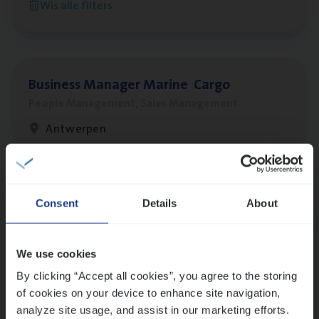
Wis alle filters
Antwerpen
Busi­ness Mana­ger Mari­ne Cargo
People Management, Sales Management
Antwerpen
Lees onze verhalen
Consent
Details
About
Meer dan collega’s: hoe Julie en Aurélie elkaar
versterken
We use cookies
Mathias houdt van diepgaande dossiers én droge
humor
By clicking “Accept all cookies”, you agree to the storing
of cookies on your device to enhance site navigation,
Thalia zoekt graag oplossingen, in games én op het
analyze site usage, and assist in our marketing efforts.
werk