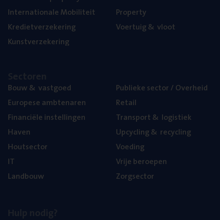
Inter­na­ti­o­na­le Mobiliteit
Pro­per­ty
Kre­diet­ver­ze­ke­ring
Voer­tuig
&
vloot
Kunst­ver­ze­ke­ring
Sec­to­ren
Bouw
&
vastgoed
Publie­ke sec­tor / Overheid
Euro­pe­se ambtenaren
Retail
Finan­ci­ë­le instellingen
Trans­port
&
logistiek
Haven
Upcy­cling
&
recycling
Hout­sec­tor
Voe­ding
IT
Vrije beroe­pen
Land­bouw
Zorg­sec­tor
Hulp nodig?