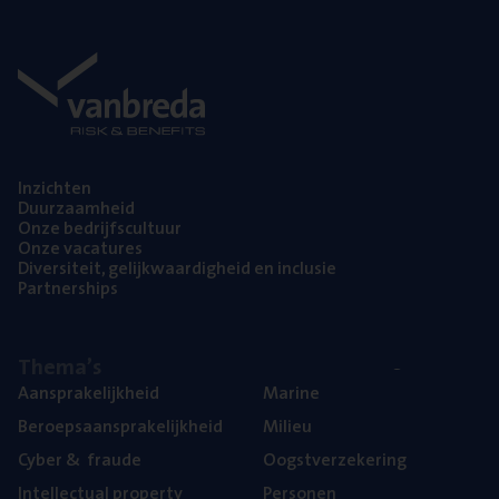
Inzich­ten
Duur­zaam­heid
Onze bedrijfs­cul­tuur
Onze vaca­tu­res
Diver­si­teit, gelijk­waar­dig­heid en inclusie
Part­ner­ships
The­ma’s
Aan­spra­ke­lijk­heid
Mari­ne
Beroeps­aan­spra­ke­lijk­heid
Mili­eu
Cyber
&
fraude
Oogst­ver­ze­ke­ring
Intel­lec­tu­al property
Per­so­nen