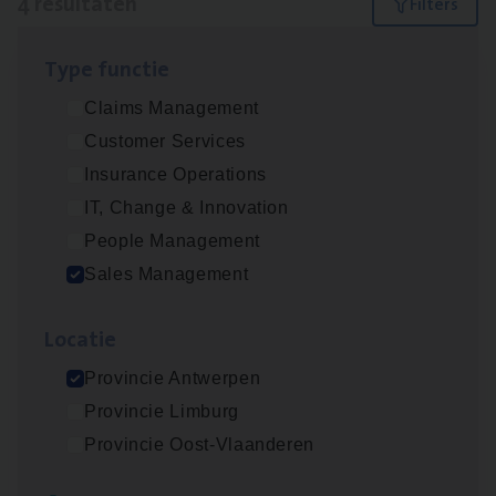
4 resultaten
Filters
Type func­tie
Insu­ran­ce Bro­ker Trans­port
&
Logistiek
Claims Management
Sales Management
Customer Services
Antwerpen
Insurance Operations
IT, Change & Innovation
People Management
Insu­ran­ce Bro­ker
KMO
Sales Management
Sales Management
Loca­tie
Antwerpen
Provincie Antwerpen
Provincie Limburg
Cor­po­ra­te Insu­ran­ce Bro­ker Property
Provincie Oost-Vlaanderen
Sales Management