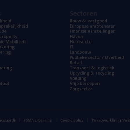
s
Sec­to­ren
jk­heid
Bouw
&
vastgoed
pra­ke­lijk­heid
Euro­pe­se ambtenaren
ude
Finan­ci­ë­le instellingen
l property
Haven
na­le Mobiliteit
Hout­sec­tor
e­ke­ring
IT
e­ring
Land­bouw
Publie­ke sec­tor / Overheid
Retail
ke­ring
Trans­port
&
logistiek
Upcy­cling
&
recycling
Voe­ding
loot
Vrije beroe­pen
Zorg­sec­tor
kelaardij
FSMA Erkenning
Cookie policy
Privacyverklaring Va