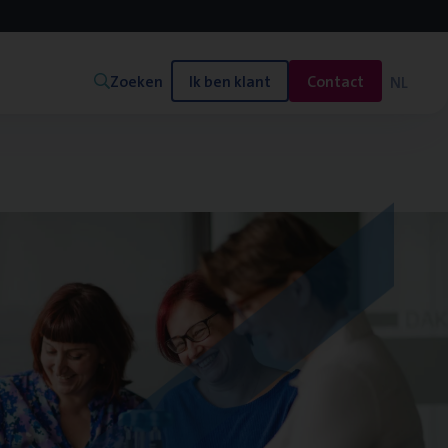
Zoeken
Ik ben klant
Contact
NL