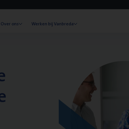
Over ons
Werken bij Vanbreda
e
e