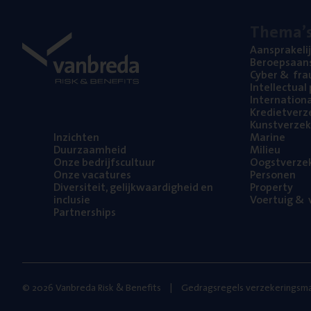
The­ma’
Aan­spra­ke­li
Beroeps­aan­s
Cyber
&
fra
Intel­lec­tu­a
Inter­na­ti­o­
Kre­diet­ver­z
Kunst­ver­ze­k
Inzich­ten
Mari­ne
Duur­zaam­heid
Mili­eu
Onze bedrijfs­cul­tuur
Oogst­ver­ze­
Onze vaca­tu­res
Per­so­nen
Diver­si­teit, gelijk­waar­dig­heid en
Pro­per­ty
inclusie
Voer­tuig
&
v
Part­ner­ships
© 2026 Vanbreda Risk & Benefits
Gedragsregels verzekeringsma