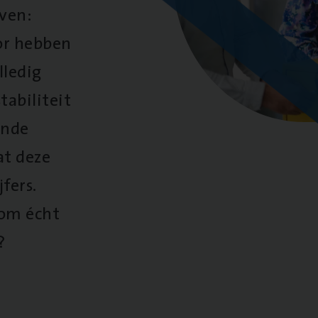
oven:
oor hebben
lledig
tabiliteit
ende
at deze
fers.
 om écht
?