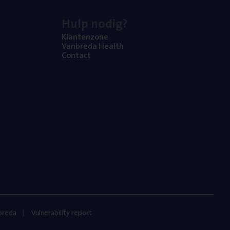
Hulp nodig?
Klan­ten­zo­ne
Van­b­re­da Health
Con­tact
nbreda
Vulnerability report