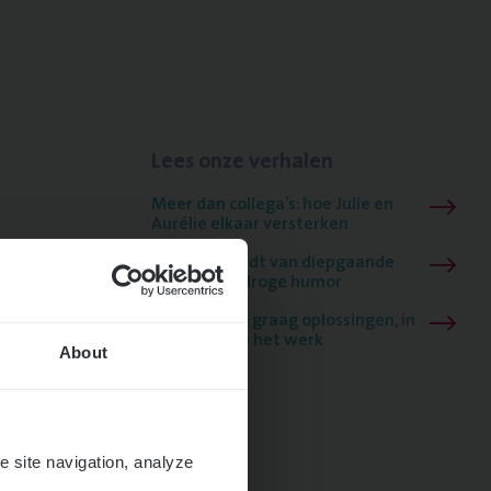
Lees onze verhalen
Meer dan collega’s: hoe Julie en
Aurélie elkaar versterken
Mathias houdt van diepgaande
dossiers én droge humor
Thalia zoekt graag oplossingen, in
games én op het werk
About
e site navigation, analyze