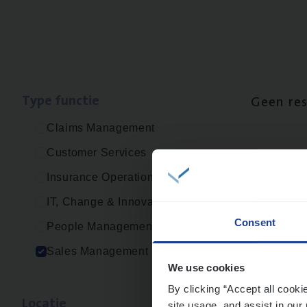
Type func­tie
Geen re
Claims Management
Customer Services
Insurance Operations
IT, Change & Innovation
Consent
People Management
Sales Management
We use cookies
By clicking “Accept all cooki
Loca­tie
site usage, and assist in our 