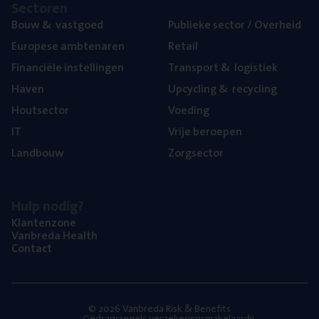
Sec­to­ren
Bouw
&
vastgoed
Publie­ke sec­tor / Overheid
Euro­pe­se ambtenaren
Retail
Finan­ci­ë­le instellingen
Trans­port
&
logistiek
Haven
Upcy­cling
&
recycling
Hout­sec­tor
Voe­ding
IT
Vrije beroe­pen
Land­bouw
Zorg­sec­tor
Hulp nodig?
Klan­ten­zo­ne
Van­b­re­da Health
Con­tact
© 2026 Vanbreda Risk & Benefits
Gedragsregels verzekeringsmakelaardij