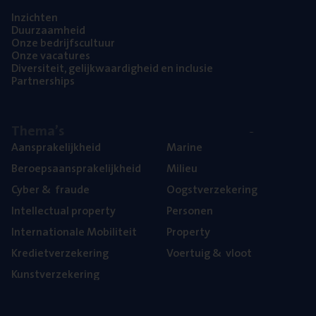
Inzich­ten
Duur­zaam­heid
Onze bedrijfs­cul­tuur
Onze vaca­tu­res
Diver­si­teit, gelijk­waar­dig­heid en inclusie
Part­ner­ships
The­ma’s
Aan­spra­ke­lijk­heid
Mari­ne
Beroeps­aan­spra­ke­lijk­heid
Mili­eu
Cyber
&
fraude
Oogst­ver­ze­ke­ring
Intel­lec­tu­al property
Per­so­nen
Inter­na­ti­o­na­le Mobiliteit
Pro­per­ty
Kre­diet­ver­ze­ke­ring
Voer­tuig
&
vloot
Kunst­ver­ze­ke­ring