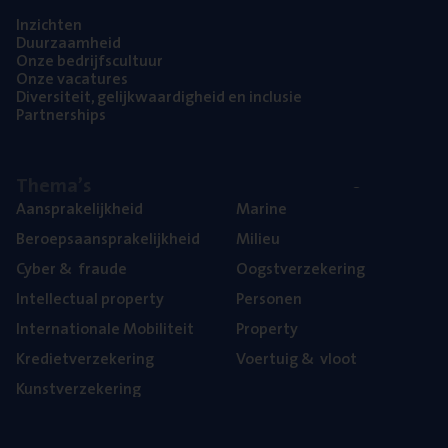
Inzich­ten
Duur­zaam­heid
Onze bedrijfs­cul­tuur
Onze vaca­tu­res
Diver­si­teit, gelijk­waar­dig­heid en inclusie
Part­ner­ships
The­ma’s
Aan­spra­ke­lijk­heid
Mari­ne
Beroeps­aan­spra­ke­lijk­heid
Mili­eu
Cyber
&
fraude
Oogst­ver­ze­ke­ring
Intel­lec­tu­al property
Per­so­nen
Inter­na­ti­o­na­le Mobiliteit
Pro­per­ty
Kre­diet­ver­ze­ke­ring
Voer­tuig
&
vloot
Kunst­ver­ze­ke­ring