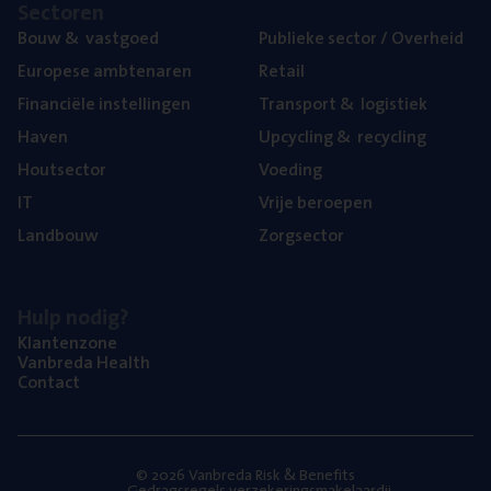
Sec­to­ren
Bouw
&
vastgoed
Publie­ke sec­tor / Overheid
Euro­pe­se ambtenaren
Retail
Finan­ci­ë­le instellingen
Trans­port
&
logistiek
Haven
Upcy­cling
&
recycling
Hout­sec­tor
Voe­ding
IT
Vrije beroe­pen
Land­bouw
Zorg­sec­tor
Hulp nodig?
Klan­ten­zo­ne
Van­b­re­da Health
Con­tact
© 2026 Vanbreda Risk & Benefits
Gedragsregels verzekeringsmakelaardij