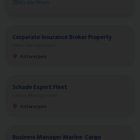
Wis alle filters
Antwerpen
Cor­po­ra­te Insu­ran­ce Bro­ker Property
Sales Management
Antwerpen
Scha­de Expert Fleet
Claims Management
Antwerpen
Busi­ness Mana­ger Mari­ne Cargo