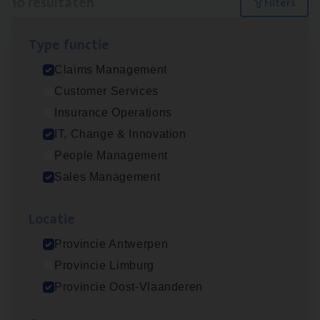
10 resultaten
Filters
Type func­tie
Claims­hand­ler Fleet
&
Bike
Claims Management
Claims Management
Customer Services
Antwerpen
Insurance Operations
IT, Change & Innovation
People Management
Test Ana­lyst
Sales Management
IT, Change & Innovation
Loca­tie
Antwerpen
Provincie Antwerpen
Provincie Limburg
Insu­ran­ce Bro­ker
KMO
Provincie Oost-Vlaanderen
Sales Management