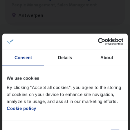
People Management, Sales Management
Antwerpen
Scha­de­be­heer­der verzekeringen
Claims Management
Consent
Details
About
Sint-Niklaas/Temse
We use cookies
By clicking “Accept all cookies”, you agree to the storing
(Agi­le)
IT
Pro­ject Manager
of cookies on your device to enhance site navigation,
IT, Change & Innovation
analyze site usage, and assist in our marketing efforts.
Antwerpen
Cookie policy
Consent