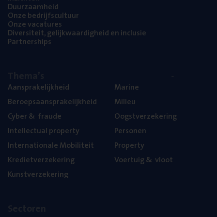
Duur­zaam­heid
Onze bedrijfs­cul­tuur
Onze vaca­tu­res
Diver­si­teit, gelijk­waar­dig­heid en inclusie
Part­ner­ships
The­ma’s
Aan­spra­ke­lijk­heid
Mari­ne
Beroeps­aan­spra­ke­lijk­heid
Mili­eu
Cyber
&
fraude
Oogst­ver­ze­ke­ring
Intel­lec­tu­al property
Per­so­nen
Inter­na­ti­o­na­le Mobiliteit
Pro­per­ty
Kre­diet­ver­ze­ke­ring
Voer­tuig
&
vloot
Kunst­ver­ze­ke­ring
Sec­to­ren