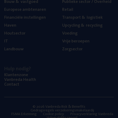
Bouw
&
vastgoed
Publie­ke sec­tor / Overheid
Euro­pe­se ambtenaren
Retail
Finan­ci­ë­le instellingen
Trans­port
&
logistiek
Haven
Upcy­cling
&
recycling
Hout­sec­tor
Voe­ding
IT
Vrije beroe­pen
Land­bouw
Zorg­sec­tor
Hulp nodig?
Klan­ten­zo­ne
Van­b­re­da Health
Con­tact
© 2026 Vanbreda Risk & Benefits
Gedragsregels verzekeringsmakelaardij
FSMA Erkenning
Cookie policy
Privacyverklaring Vanbreda
Vulnerability report