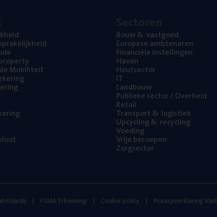
s
Sec­to­ren
jk­heid
Bouw
&
vastgoed
pra­ke­lijk­heid
Euro­pe­se ambtenaren
ude
Finan­ci­ë­le instellingen
l property
Haven
na­le Mobiliteit
Hout­sec­tor
e­ke­ring
IT
e­ring
Land­bouw
Publie­ke sec­tor / Overheid
Retail
ke­ring
Trans­port
&
logistiek
Upcy­cling
&
recycling
Voe­ding
loot
Vrije beroe­pen
Zorg­sec­tor
kelaardij
FSMA Erkenning
Cookie policy
Privacyverklaring Va