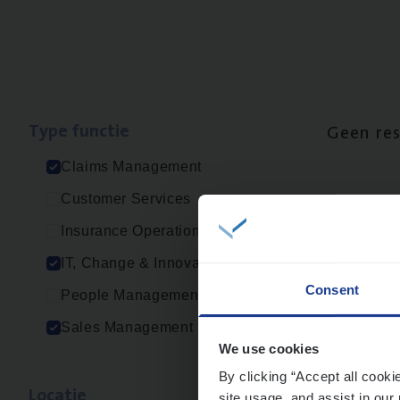
Type func­tie
Geen re
Claims Management
Customer Services
Insurance Operations
IT, Change & Innovation
Consent
People Management
Sales Management
We use cookies
By clicking “Accept all cooki
Loca­tie
site usage, and assist in our 