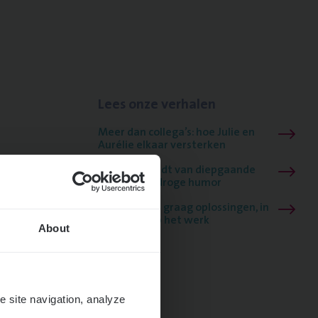
Lees onze verhalen
Meer dan collega’s: hoe Julie en
Aurélie elkaar versterken
Mathias houdt van diepgaande
dossiers én droge humor
Thalia zoekt graag oplossingen, in
games én op het werk
About
e site navigation, analyze