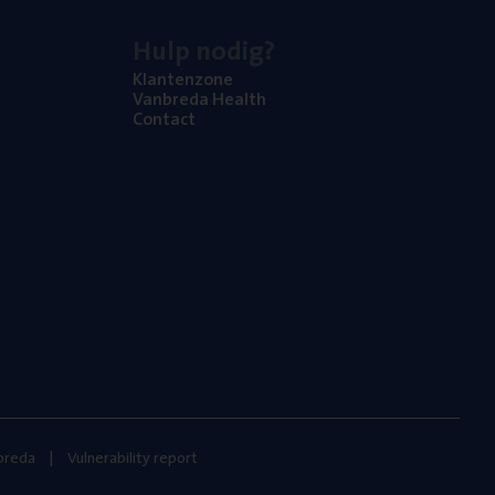
Hulp nodig?
Klan­ten­zo­ne
Van­b­re­da Health
Con­tact
nbreda
Vulnerability report