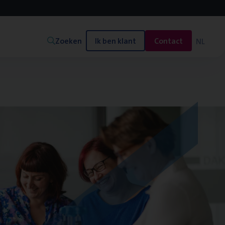
Zoeken
Ik ben klant
Contact
NL