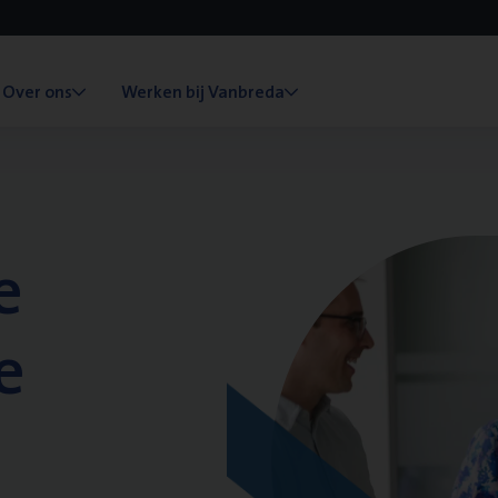
Over ons
Werken bij Vanbreda
e
e