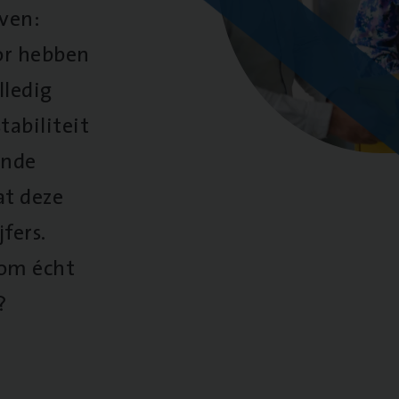
oven:
oor hebben
lledig
tabiliteit
ende
at deze
fers.
 om écht
?