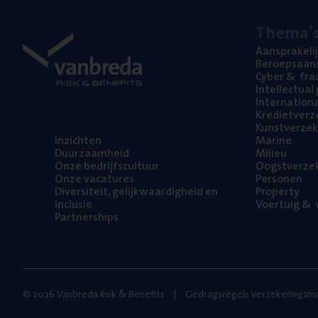
The­ma’
Aan­spra­ke­li
Beroeps­aan­s
Cyber
&
fra
Intel­lec­tu­a
Inter­na­ti­o­
Kre­diet­ver­z
Kunst­ver­ze­k
Inzich­ten
Mari­ne
Duur­zaam­heid
Mili­eu
Onze bedrijfs­cul­tuur
Oogst­ver­ze­
Onze vaca­tu­res
Per­so­nen
Diver­si­teit, gelijk­waar­dig­heid en
Pro­per­ty
inclusie
Voer­tuig
&
v
Part­ner­ships
© 2026 Vanbreda Risk & Benefits
Gedragsregels verzekeringsma