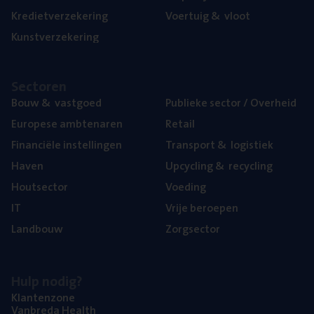
Kre­diet­ver­ze­ke­ring
Voer­tuig
&
vloot
Kunst­ver­ze­ke­ring
Sec­to­ren
Bouw
&
vastgoed
Publie­ke sec­tor / Overheid
Euro­pe­se ambtenaren
Retail
Finan­ci­ë­le instellingen
Trans­port
&
logistiek
Haven
Upcy­cling
&
recycling
Hout­sec­tor
Voe­ding
IT
Vrije beroe­pen
Land­bouw
Zorg­sec­tor
Hulp nodig?
Klan­ten­zo­ne
Van­b­re­da Health