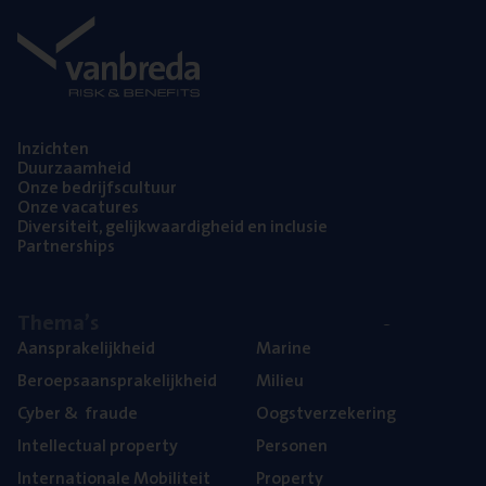
Inzich­ten
Duur­zaam­heid
Onze bedrijfs­cul­tuur
Onze vaca­tu­res
Diver­si­teit, gelijk­waar­dig­heid en inclusie
Part­ner­ships
The­ma’s
Aan­spra­ke­lijk­heid
Mari­ne
Beroeps­aan­spra­ke­lijk­heid
Mili­eu
Cyber
&
fraude
Oogst­ver­ze­ke­ring
Intel­lec­tu­al property
Per­so­nen
Inter­na­ti­o­na­le Mobiliteit
Pro­per­ty