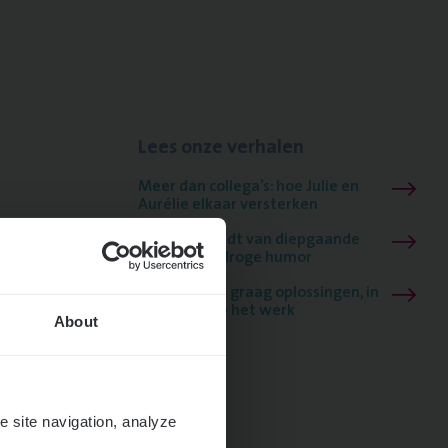
Lees onze verhalen
Meer dan collega’s: hoe Julie en
Aurélie elkaar versterken
Mathias houdt van diepgaande
dossiers én droge humor
Thalia zoekt graag oplossingen, in
games én op het werk
About
e site navigation, analyze