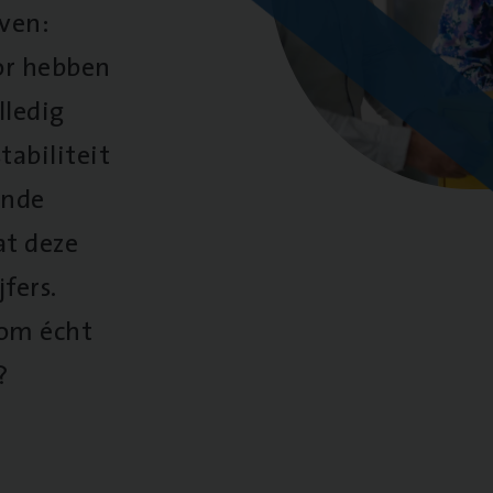
oven:
oor hebben
lledig
tabiliteit
ende
at deze
fers.
 om écht
?