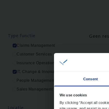
Type func­tie
Geen re
Claims Management
Customer Services
Insurance Operations
IT, Change & Innovation
Consent
People Management
Sales Management
We use cookies
By clicking “Accept all cooki
Loca­tie
site usage, and assist in our 