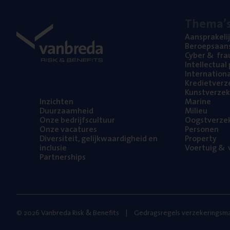
The­ma’
Aan­spra­ke­li
Beroeps­aan­s
Cyber
&
fra
Intel­lec­tu­a
Inter­na­ti­o­
Kre­diet­ver­z
Kunst­ver­ze­k
Inzich­ten
Mari­ne
Duur­zaam­heid
Mili­eu
Onze bedrijfs­cul­tuur
Oogst­ver­ze­
Onze vaca­tu­res
Per­so­nen
Diver­si­teit, gelijk­waar­dig­heid en
Pro­per­ty
inclusie
Voer­tuig
&
v
Part­ner­ships
© 2026 Vanbreda Risk & Benefits
Gedragsregels verzekeringsma