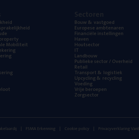
s
Sec­to­ren
jk­heid
Bouw
&
vastgoed
pra­ke­lijk­heid
Euro­pe­se ambtenaren
ude
Finan­ci­ë­le instellingen
l property
Haven
na­le Mobiliteit
Hout­sec­tor
e­ke­ring
IT
e­ring
Land­bouw
Publie­ke sec­tor / Overheid
Retail
ke­ring
Trans­port
&
logistiek
Upcy­cling
&
recycling
Voe­ding
loot
Vrije beroe­pen
Zorg­sec­tor
kelaardij
FSMA Erkenning
Cookie policy
Privacyverklaring Va