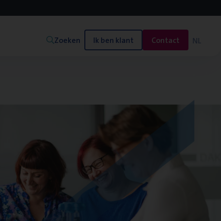
Zoeken
Ik ben klant
Contact
NL