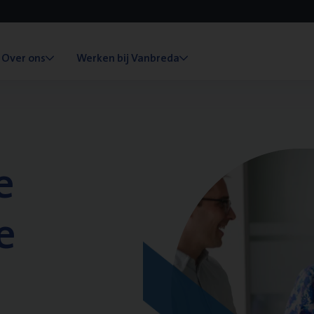
Over ons
Werken bij Vanbreda
e
e