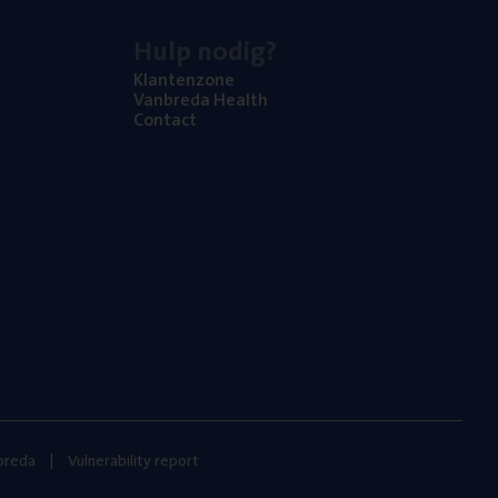
Hulp nodig?
Klan­ten­zo­ne
Van­b­re­da Health
Con­tact
nbreda
Vulnerability report