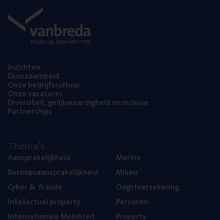
Inzich­ten
Duur­zaam­heid
Onze bedrijfs­cul­tuur
Onze vaca­tu­res
Diver­si­teit, gelijk­waar­dig­heid en inclusie
Part­ner­ships
The­ma’s
Aan­spra­ke­lijk­heid
Mari­ne
Beroeps­aan­spra­ke­lijk­heid
Mili­eu
Cyber
&
fraude
Oogst­ver­ze­ke­ring
Intel­lec­tu­al property
Per­so­nen
Inter­na­ti­o­na­le Mobiliteit
Pro­per­ty