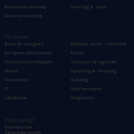
Kre­diet­ver­ze­ke­ring
Voer­tuig
&
vloot
Kunst­ver­ze­ke­ring
Sec­to­ren
Bouw
&
vastgoed
Publie­ke sec­tor / Overheid
Euro­pe­se ambtenaren
Retail
Finan­ci­ë­le instellingen
Trans­port
&
logistiek
Haven
Upcy­cling
&
recycling
Hout­sec­tor
Voe­ding
IT
Vrije beroe­pen
Land­bouw
Zorg­sec­tor
Hulp nodig?
Klan­ten­zo­ne
Van­b­re­da Health