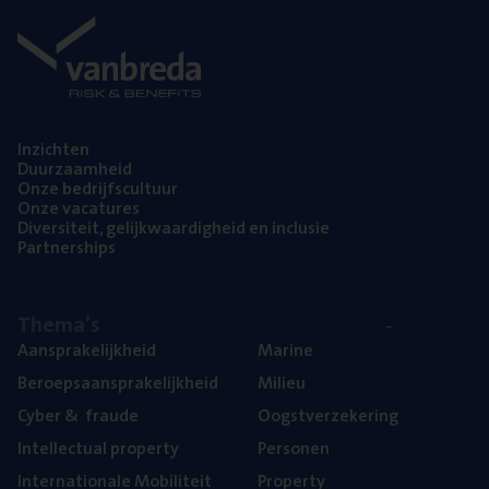
Inzich­ten
Duur­zaam­heid
Onze bedrijfs­cul­tuur
Onze vaca­tu­res
Diver­si­teit, gelijk­waar­dig­heid en inclusie
Part­ner­ships
The­ma’s
Aan­spra­ke­lijk­heid
Mari­ne
Beroeps­aan­spra­ke­lijk­heid
Mili­eu
Cyber
&
fraude
Oogst­ver­ze­ke­ring
Intel­lec­tu­al property
Per­so­nen
Inter­na­ti­o­na­le Mobiliteit
Pro­per­ty