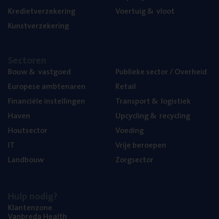
Kre­diet­ver­ze­ke­ring
Voer­tuig
&
vloot
Kunst­ver­ze­ke­ring
Sec­to­ren
Bouw
&
vastgoed
Publie­ke sec­tor / Overheid
Euro­pe­se ambtenaren
Retail
Finan­ci­ë­le instellingen
Trans­port
&
logistiek
Haven
Upcy­cling
&
recycling
Hout­sec­tor
Voe­ding
IT
Vrije beroe­pen
Land­bouw
Zorg­sec­tor
Hulp nodig?
Klan­ten­zo­ne
Van­b­re­da Health