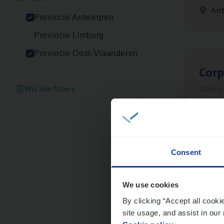
An
Provincie Antwerpen
Provincie Limburg
Provincie Oost-Vlaanderen
Cor­p
Sale
Wis alle filters
An
Consent
Busi
Peop
We use cookies
By clicking “Accept all cooki
An
site usage, and assist in our 