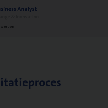
si­ness Analyst
hange & Innovation
twerpen
citatieproces