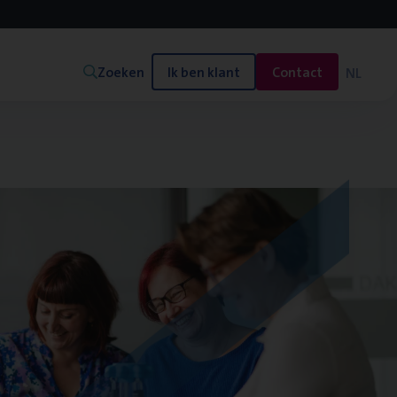
Zoeken
Ik ben klant
Contact
NL