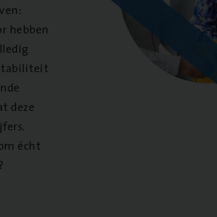
oven:
oor hebben
lledig
tabiliteit
ende
at deze
fers.
 om écht
?