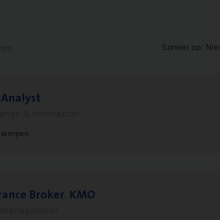
ten
Sorteer op: Ni
 Ana­lyst
hange & Innovation
twerpen
­ran­ce Bro­ker
KMO
s Management