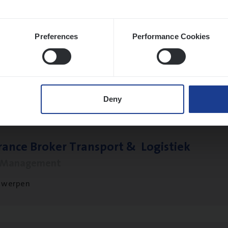
Preferences
Performance Cookies
le)
IT
Pro­ject Manager
hange & Innovation
twerpen
Deny
ran­ce Bro­ker Trans­port
&
Logistiek
s Management
twerpen