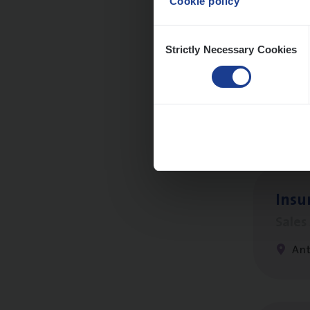
Cookie policy
Consent
Strictly Necessary Cookies
Selection
(Agi­
IT, C
An
Insu­
Sale
An