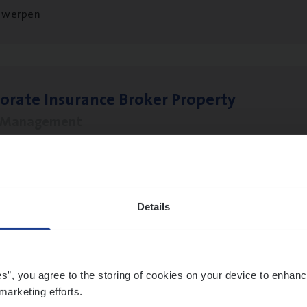
twerpen
o­ra­te Insu­ran­ce Bro­ker Property
s Management
twerpen
Details
­ness Mana­ger Mari­ne Cargo
le Management, Sales Management
es”, you agree to the storing of cookies on your device to enhanc
twerpen
marketing efforts.