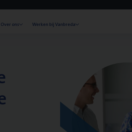
Over ons
Werken bij Vanbreda
e
e