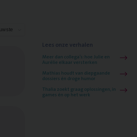
euwste
Lees onze verhalen
Meer dan collega’s: hoe Julie en
Aurélie elkaar versterken
Mathias houdt van diepgaande
dossiers én droge humor
Thalia zoekt graag oplossingen, in
games én op het werk