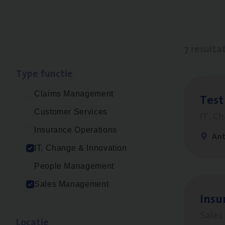
7 resulta
Type func­tie
Claims Management
Test
Customer Services
IT, C
Insurance Operations
An
IT, Change & Innovation
People Management
Sales Management
Insu
Sale
Loca­tie