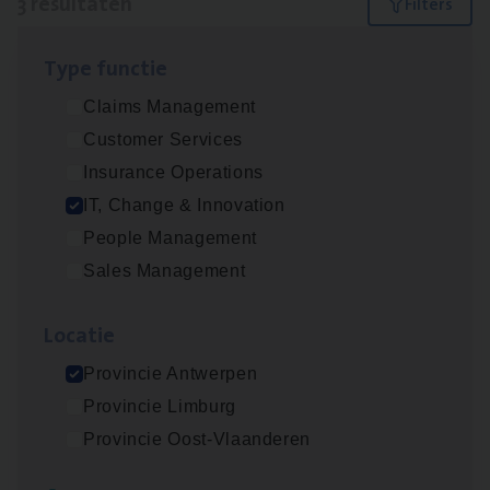
3 resultaten
Filters
Type func­tie
Test Ana­lyst
Claims Management
IT, Change & Innovation
Customer Services
Antwerpen
Insurance Operations
IT, Change & Innovation
People Management
(Agi­le)
IT
Pro­ject Manager
Sales Management
IT, Change & Innovation
Loca­tie
Antwerpen
Provincie Antwerpen
Provincie Limburg
IT
Busi­ness Analyst
Provincie Oost-Vlaanderen
IT, Change & Innovation