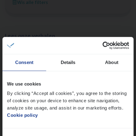
Wis alle filters
Antwerpen
Lees onze verhalen
Meer dan collega’s: hoe Julie en Aurélie elkaar
versterken
Consent
Details
About
Mathias houdt van diepgaande dossiers én droge
humor
Thalia zoekt graag oplossingen, in games én op het
We use cookies
werk
By clicking “Accept all cookies”, you agree to the storing
of cookies on your device to enhance site navigation,
analyze site usage, and assist in our marketing efforts.
Ons sollicitatieproces
Cookie policy