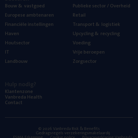
Bouw
&
vastgoed
Publie­ke sec­tor / Overheid
Euro­pe­se ambtenaren
Retail
Finan­ci­ë­le instellingen
Trans­port
&
logistiek
Haven
Upcy­cling
&
recycling
Hout­sec­tor
Voe­ding
IT
Vrije beroe­pen
Land­bouw
Zorg­sec­tor
Hulp nodig?
Klan­ten­zo­ne
Van­b­re­da Health
Con­tact
© 2026 Vanbreda Risk & Benefits
Gedragsregels verzekeringsmakelaardij
FSMA Erkenning
Cookie policy
Privacyverklaring Vanbreda