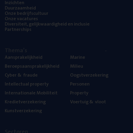
Inzich­ten
Duur­zaam­heid
Onze bedrijfs­cul­tuur
Onze vaca­tu­res
Diver­si­teit, gelijk­waar­dig­heid en inclusie
Part­ner­ships
The­ma’s
Aan­spra­ke­lijk­heid
Mari­ne
Beroeps­aan­spra­ke­lijk­heid
Mili­eu
Cyber
&
fraude
Oogst­ver­ze­ke­ring
Intel­lec­tu­al property
Per­so­nen
Inter­na­ti­o­na­le Mobiliteit
Pro­per­ty
Kre­diet­ver­ze­ke­ring
Voer­tuig
&
vloot
Kunst­ver­ze­ke­ring
Sec­to­ren