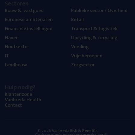
Sec­to­ren
Bouw
&
vastgoed
Publie­ke sec­tor / Overheid
Euro­pe­se ambtenaren
Retail
Finan­ci­ë­le instellingen
Trans­port
&
logistiek
Haven
Upcy­cling
&
recycling
Hout­sec­tor
Voe­ding
IT
Vrije beroe­pen
Land­bouw
Zorg­sec­tor
Hulp nodig?
Klan­ten­zo­ne
Van­b­re­da Health
Con­tact
© 2026 Vanbreda Risk & Benefits
Gedragsregels verzekeringsmakelaardij