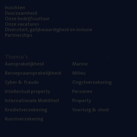
Inzich­ten
Duur­zaam­heid
Onze bedrijfs­cul­tuur
Onze vaca­tu­res
Diver­si­teit, gelijk­waar­dig­heid en inclusie
Part­ner­ships
The­ma’s
Aan­spra­ke­lijk­heid
Mari­ne
Beroeps­aan­spra­ke­lijk­heid
Mili­eu
Cyber
&
fraude
Oogst­ver­ze­ke­ring
Intel­lec­tu­al property
Per­so­nen
Inter­na­ti­o­na­le Mobiliteit
Pro­per­ty
Kre­diet­ver­ze­ke­ring
Voer­tuig
&
vloot
Kunst­ver­ze­ke­ring