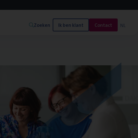
Zoeken
Ik ben klant
Contact
NL