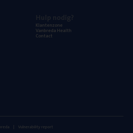
Hulp nodig?
Klan­ten­zo­ne
Van­b­re­da Health
Con­tact
nbreda
Vulnerability report