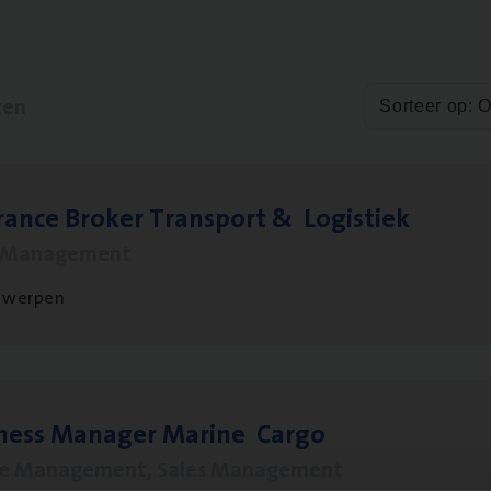
ten
Sorteer op: 
ran­ce Bro­ker Trans­port
&
Logistiek
s Management
twerpen
­ness Mana­ger Mari­ne Cargo
le Management, Sales Management