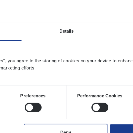
twerpen
Details
o­ra­te Insu­ran­ce Bro­ker Property
s Management
es”, you agree to the storing of cookies on your device to enhanc
twerpen
marketing efforts.
Preferences
Performance Cookies
to­mer Care Expert Hospitalisatieverzekeri
mer Services
twerpen
Deny