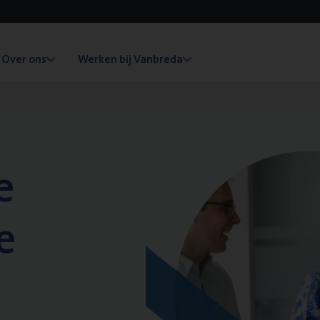
Over ons
Werken bij Vanbreda
e
e