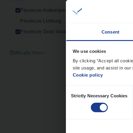
An
Provincie Antwerpen
Provincie Limburg
Provincie Oost-Vlaanderen
Consent
Cor­p
Sale
Wis alle filters
We use cookies
By clicking “Accept all cooki
An
site usage, and assist in our 
Cookie policy
Consent
Strictly Necessary Cookies
Selection
Cus­
Custo
An