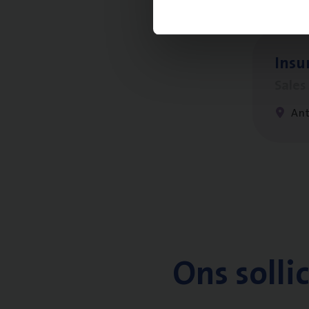
Insu
Sale
An
Ons solli