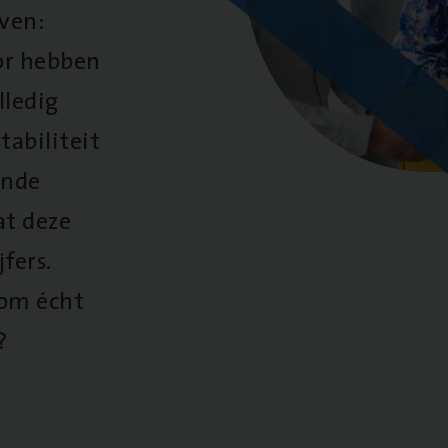
oven:
oor hebben
lledig
tabiliteit
ende
at deze
fers.
 om écht
?