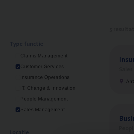
5 resulta
Type func­tie
Claims Management
Insu­
Customer Services
Sale
Insurance Operations
An
IT, Change & Innovation
People Management
Sales Management
Busi
Peop
Loca­tie