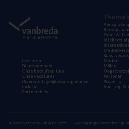
The­ma’
Aan­spra­ke­li
Beroeps­aan­s
Cyber
&
fra
Intel­lec­tu­a
Inter­na­ti­o­
Kre­diet­ver­z
Kunst­ver­ze­k
Inzich­ten
Mari­ne
Duur­zaam­heid
Mili­eu
Onze bedrijfs­cul­tuur
Oogst­ver­ze­
Onze vaca­tu­res
Per­so­nen
Diver­si­teit, gelijk­waar­dig­heid en
Pro­per­ty
inclusie
Voer­tuig
&
v
Part­ner­ships
© 2026 Vanbreda Risk & Benefits
Gedragsregels verzekeringsma