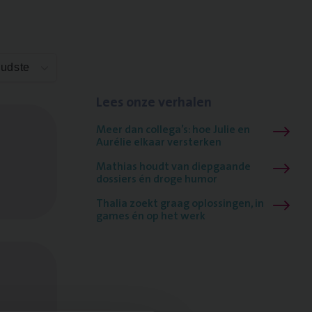
Oudste
Lees onze verhalen
Meer dan collega’s: hoe Julie en
Aurélie elkaar versterken
Mathias houdt van diepgaande
dossiers én droge humor
Thalia zoekt graag oplossingen, in
games én op het werk