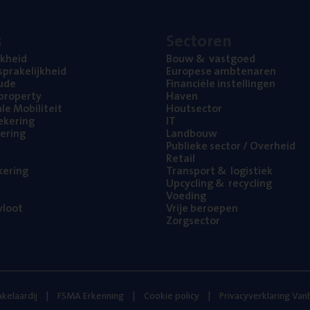
s
Sec­to­ren
jk­heid
Bouw
&
vastgoed
pra­ke­lijk­heid
Euro­pe­se ambtenaren
ude
Finan­ci­ë­le instellingen
l property
Haven
na­le Mobiliteit
Hout­sec­tor
e­ke­ring
IT
e­ring
Land­bouw
Publie­ke sec­tor / Overheid
Retail
ke­ring
Trans­port
&
logistiek
Upcy­cling
&
recycling
Voe­ding
loot
Vrije beroe­pen
Zorg­sec­tor
kelaardij
FSMA Erkenning
Cookie policy
Privacyverklaring Va