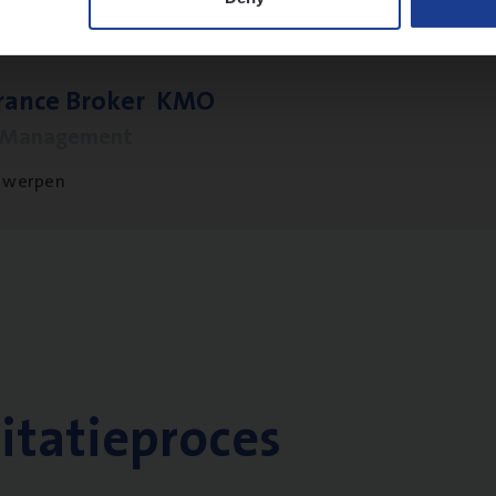
­ran­ce Bro­ker
KMO
s Management
twerpen
citatieproces